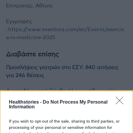
Επιτροπής, Αθήνα
Εγγραφές
:
https://www.eventora.com/en/Events/exercis
e-is-medicine-2025
Διαβάστε επίσης
Προσλήψεις γιατρών στο ΕΣΥ: 840 αιτήσεις
για 246 θέσεις
Αγαπηδάκη από Ξάνθη: Η φροντίδα υγείας
δεν πρέπει να γνωρίζει αποστάσεις
Healthstories -
Do Not Process My Personal
Information
If you wish to opt-out of the sale, sharing to third parties, or
processing of your personal or sensitive information for
TAGS
Αμερικανική Ιατρική Εταιρεία