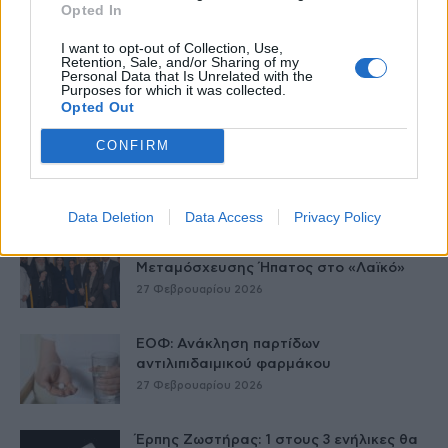
Δείτε Ακόμη
Opted In
I want to opt-out of Collection, Use,
Γεωργιάδης: Πολλαπλά οφέλη από τη
Retention, Sale, and/or Sharing of my
συνεργασία δημοσίου και ιδιωτικού
Personal Data that Is Unrelated with the
Purposes for which it was collected.
τομέα
Opted Out
27 Φεβρουαρίου 2026
CONFIRM
Παράρτημα του Παίδων “Αγία Σοφία”
στο Ίλιον – Τι ανακοινώθηκε από...
27 Φεβρουαρίου 2026
Data Deletion
Data Access
Privacy Policy
Δύο χρόνια λειτουργίας της Κλινικής
Μεταμόσχευσης Ήπατος στο «Λαϊκό»
27 Φεβρουαρίου 2026
ΕΟΦ: Ανάκληση παρτίδων
αντιλιπιδαιμικού φαρμάκου
27 Φεβρουαρίου 2026
Έρπης Ζωστήρας: 1 στους 3 ενήλικες θα