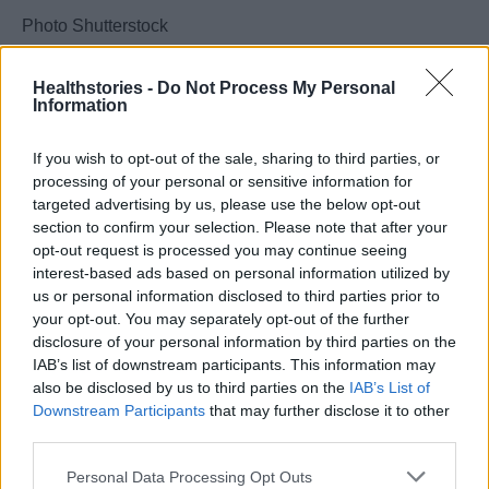
Photo Shutterstock
Διαβάστε επίσης
Healthstories -
Do Not Process My Personal
Information
Παγκόσμια Ημέρα Πρόληψης Αυτοκτονίας:
If you wish to opt-out of the sale, sharing to third parties, or
Κάθε χρόνο 500 &#8221;σιωπηλοί&#8221;
processing of your personal or sensitive information for
θάνατοι στην Ελλάδα
targeted advertising by us, please use the below opt-out
section to confirm your selection. Please note that after your
opt-out request is processed you may continue seeing
H σύγχρονη θυρεοειδεκτομή σήμερα:
interest-based ads based on personal information utilized by
Εξατομικευμένη, έξυπνη, προβλέψιμη,
us or personal information disclosed to third parties prior to
ελάχιστα επεμβατική
your opt-out. You may separately opt-out of the further
disclosure of your personal information by third parties on the
IAB’s list of downstream participants. This information may
also be disclosed by us to third parties on the
IAB’s List of
Downstream Participants
that may further disclose it to other
TAGS
θάνατοι
ιός Δυτικού Νείλου
κρούσματα
third parties.
Personal Data Processing Opt Outs