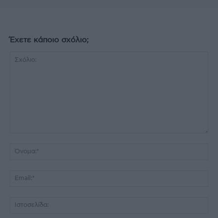
Έχετε κάποιο σχόλιο;
Σχόλιο:
Όν
Ema
Ισ