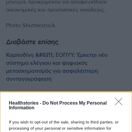
μήνυμα
, προκειμένου να αποφευχθούν
οικονομικές και προσωπικές απώλειες.
Photo Shutterstock
Διαβάστε επίσης
Καρποδίνη &#8211; ΕΟΠΥΥ: Έρχεται νέο
σύστημα ελέγχου και ψηφιακός
μετασχηματισμός για ασφαλέστερη
συνταγογράφηση
ΕΟΠΥΥ: Απαγορεύονται οι επιπλέον χρεώσεις
στην αξονική στεφανιογραφία &#8211;
Healthstories -
Do Not Process My Personal
Information
Αυστηρές κυρώσεις
If you wish to opt-out of the sale, sharing to third parties, or
processing of your personal or sensitive information for