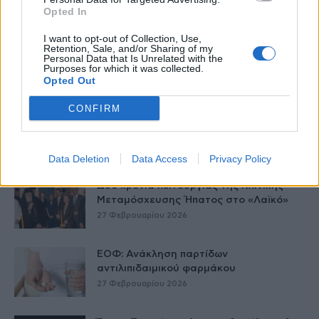
Δείτε Ακόμη
Opted In
I want to opt-out of Collection, Use,
Γεωργιάδης: Πολλαπλά οφέλη από τη
Retention, Sale, and/or Sharing of my
Personal Data that Is Unrelated with the
συνεργασία δημοσίου και ιδιωτικού
Purposes for which it was collected.
τομέα
Opted Out
27 Φεβρουαρίου 2026
CONFIRM
Παράρτημα του Παίδων “Αγία Σοφία”
στο Ίλιον – Τι ανακοινώθηκε από...
27 Φεβρουαρίου 2026
Data Deletion
Data Access
Privacy Policy
Δύο χρόνια λειτουργίας της Κλινικής
Μεταμόσχευσης Ήπατος στο «Λαϊκό»
27 Φεβρουαρίου 2026
ΕΟΦ: Ανάκληση παρτίδων
αντιλιπιδαιμικού φαρμάκου
27 Φεβρουαρίου 2026