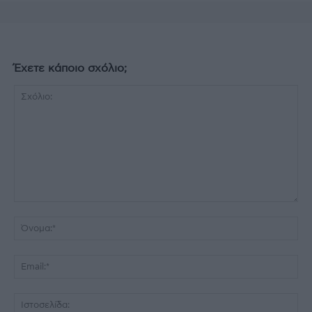
Έχετε κάποιο σχόλιο;
Σχόλιο:
Όν
Ema
Ισ