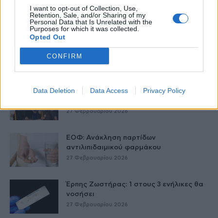
συνεργασία δημοσίου και ιδιωτικού
I want to opt-out of Collection, Use,
Retention, Sale, and/or Sharing of my
τομέα
Personal Data that Is Unrelated with the
27 Φεβρουαρίου 2026
Purposes for which it was collected.
Opted Out
Παράρτημα του Παίδων “Αγία Σοφία”
στο Ίλιον – Τι ανακοινώθηκε από...
CONFIRM
27 Φεβρουαρίου 2026
Data Deletion
Data Access
Privacy Policy
Δύο χρόνια λειτουργίας της Κλινικής
Μεταμόσχευσης Ήπατος στο «Λαϊκό»
27 Φεβρουαρίου 2026
ΕΟΦ: Ανάκληση παρτίδων
αντιλιπιδαιμικού φαρμάκου
27 Φεβρουαρίου 2026
Έρπης Ζωστήρας: 1 στους 3 ενήλικες θα
νοσήσει
27 Φεβρουαρίου 2026