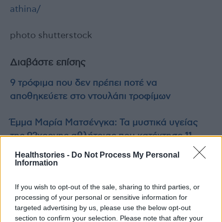
athina/
photo shutterstock
Διαβάστε επίσης
9 τρόφιμα που δεν πρέπει ποτέ να
αποθηκεύετε στο ντουλάπι τροφίμων
Έμμα Μαρία Ματσένγκα: Τα μυστικά υγείας
της 92χρονης αθλήτριας που κατέκτησε 11
παγκόσμια ρεκόρ
Healthstories -
Do Not Process My Personal
Information
If you wish to opt-out of the sale, sharing to third parties, or
processing of your personal or sensitive information for
TAGS
FairLife
καρκίνος του πνεύμονα
targeted advertising by us, please use the below opt-out
section to confirm your selection. Please note that after your