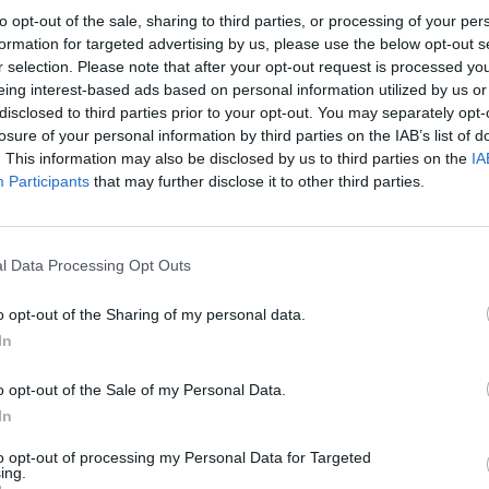
 εθελοντικά σε ταξί. Το ταξί ως όχημα κινείται
to opt-out of the sale, sharing to third parties, or processing of your per
formation for targeted advertising by us, please use the below opt-out s
 βρίσκεται πολύ γρήγορα, άμεσα σε ένα αιφνίδιο
r selection. Please note that after your opt-out request is processed y
αίδευση και τον κατάλληλο εξοπλισμό είναι
eing interest-based ads based on personal information utilized by us or
ς και είναι καθήκον μας να το κάνουμε».
disclosed to third parties prior to your opt-out. You may separately opt-
losure of your personal information by third parties on the IAB’s list of
. This information may also be disclosed by us to third parties on the
IA
 μετρό ξεκινά άμεσα, ενώ τα πρώτα ταξί με
Participants
that may further disclose it to other third parties.
ηγούς θα βγουν σύντομα στους δρόμους.
l Data Processing Opt Outs
 των φαρμάκων
o opt-out of the Sharing of my personal data.
In
ition επηρεάζει τον ύπνο και τον οργανισμό μας
o opt-out of the Sale of my Personal Data.
In
to opt-out of processing my Personal Data for Targeted
απινιδωτές
Μετρό
ταξί
ing.