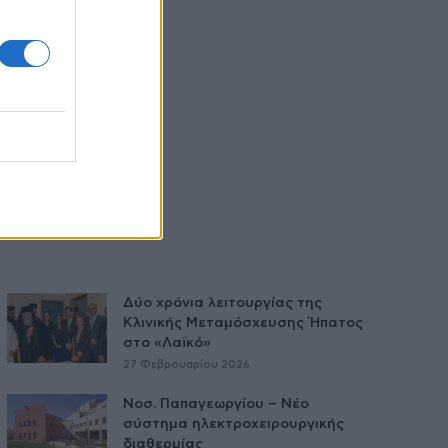
Δύο χρόνια λειτουργίας της
Κλινικής Μεταμόσχευσης Ήπατος
στο «Λαϊκό»
27 Φεβρουαρίου 2026
Νοσ. Παπαγεωργίου – Νέο
σύστημα ηλεκτροχειρουργικής
διαθερμίας