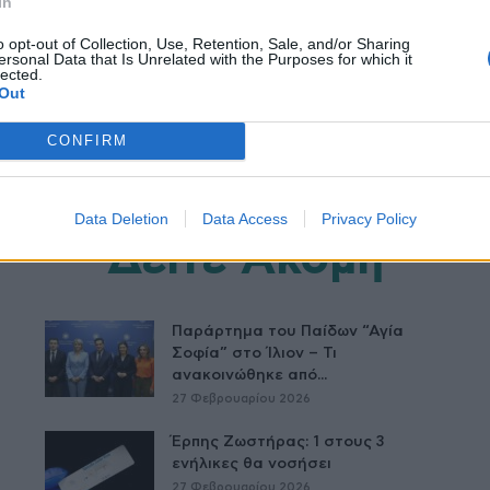
In
o opt-out of Collection, Use, Retention, Sale, and/or Sharing
ersonal Data that Is Unrelated with the Purposes for which it
lected.
Out
CONFIRM
Data Deletion
Data Access
Privacy Policy
Δείτε Ακόμη
Παράρτημα του Παίδων “Αγία
Σοφία” στο Ίλιον – Τι
ανακοινώθηκε από...
27 Φεβρουαρίου 2026
Έρπης Ζωστήρας: 1 στους 3
ενήλικες θα νοσήσει
27 Φεβρουαρίου 2026