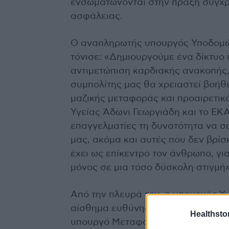
ενσωματώνονται στην πράξη σύγχ
ασφάλειας.
Ο αναπληρωτής υπουργός Υποδομ
τόνισε: «Δημιουργούμε ένα δίκτυο
αντιμετώπιση καρδιακής ανακοπής, 
συμπολίτης μας θα χρειαστεί βοήθ
μαζικής μεταφοράς και προαιρετικά
Υγείας Άδωνι Γεωργιάδη και το ΕΚΑ
επαγγελματίες τη δυνατότητα να 
μας, ακόμα και αυτές που δεν βρίσ
έχει ως επίκεντρο τον άνθρωπο, για
μόνος σε μια τόσο δύσκολη στιγμή»
Από την πλευρά του, ο υπουργός
Υ
αίσθημα ευθύνης ως υπουργός Υγε
Healthstor
υπουργό Μεταφορών κ. Κυρανάκη κ