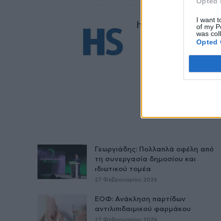
Opted 
I want t
healthstories
of my P
was col
Opted 
Γεωργιάδης: Πολλαπλά οφέλη από
τη συνεργασία δημοσίου και
ιδιωτικού τομέα
27 Φεβρουαρίου 2026
ΕΟΦ: Ανάκληση παρτίδων
αντιλιπιδαιμικού φαρμάκου
27 Φεβρουαρίου 2026