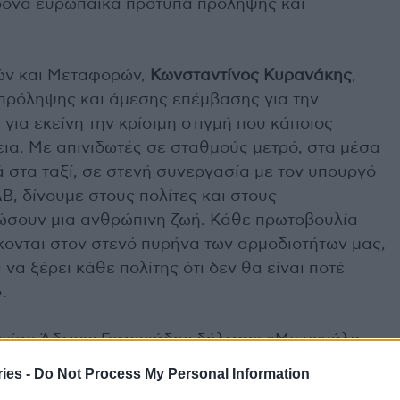
ρονα ευρωπαϊκά πρότυπα πρόληψης και
ών και Μεταφορών,
Κωνσταντίνος Κυρανάκης
,
 πρόληψης και άμεσης επέμβασης για την
για εκείνη την κρίσιμη στιγμή που κάποιος
εια. Με απινιδωτές σε σταθμούς μετρό, στα μέσα
 στα ταξί, σε στενή συνεργασία με τον υπουργό
Β, δίνουμε στους πολίτες και στους
σώσουν μια ανθρώπινη ζωή. Κάθε πρωτοβουλία
κονται στον στενό πυρήνα των αρμοδιοτήτων μας,
 να ξέρει κάθε πολίτης ότι δεν θα είναι ποτέ
.
γείας
Άδωνις Γεωργιάδης δήλωσε: «Με μεγάλο
ίας συνεργάζομαι με τον αρμόδιο αναπληρωτή
ies -
Do Not Process My Personal Information
αι σχεδιάζουμε ένα πρόγραμμα από κοινού για