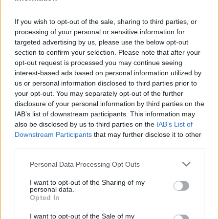
Ένορκη Διοικητική Εξέταση μετά την πτώση
If you wish to opt-out of the sale, sharing to third parties, or
ασανσέρ στο «Γ. Γεννηματάς» &#8211; Τι λέει ο
processing of your personal or sensitive information for
Άδωνις Γεωργιάδης
targeted advertising by us, please use the below opt-out
section to confirm your selection. Please note that after your
opt-out request is processed you may continue seeing
interest-based ads based on personal information utilized by
us or personal information disclosed to third parties prior to
TAGS
φάρμακα υψηλού κόστους
Φαρμακευτικός Σύλλογος Αττικής
your opt-out. You may separately opt-out of the further
disclosure of your personal information by third parties on the
IAB’s list of downstream participants. This information may
also be disclosed by us to third parties on the
IAB’s List of
Downstream Participants
that may further disclose it to other
third parties.
Personal Data Processing Opt Outs
HS Team
I want to opt-out of the Sharing of my
personal data.
Opted In
I want to opt-out of the Sale of my