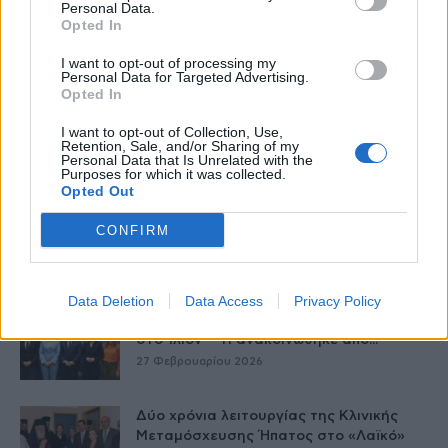
Personal Data.
Opted In
I want to opt-out of processing my
Personal Data for Targeted Advertising.
Opted In
I want to opt-out of Collection, Use,
Retention, Sale, and/or Sharing of my
Personal Data that Is Unrelated with the
Δείτε Ακόμη
Purposes for which it was collected.
Opted Out
Γεωργιάδης: Πολλαπλά οφέλη από τη
CONFIRM
συνεργασία δημοσίου και ιδιωτικού
τομέα
27 Φεβρουαρίου 2026
Data Deletion
Data Access
Privacy Policy
Παράρτημα του Παίδων “Αγία Σοφία”
στο Ίλιον – Τι ανακοινώθηκε από...
27 Φεβρουαρίου 2026
Δύο χρόνια λειτουργίας της Κλινικής
Μεταμόσχευσης Ήπατος στο «Λαϊκό»