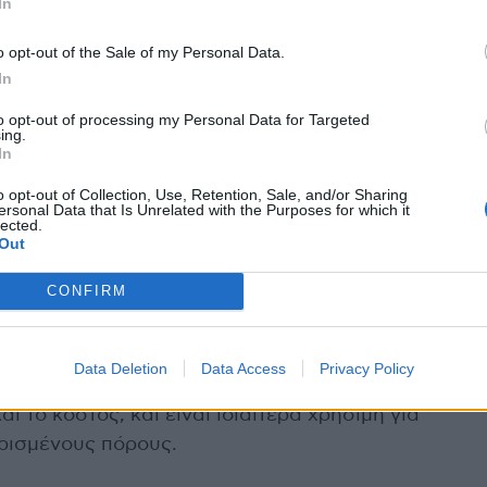
In
 συμφέρουσες. Αυτό ισχύει ιδιαίτερα για όσους
αι χαμηλότερο βραχυπρόθεσμο κίνδυνο εμφάνισης
o opt-out of the Sale of my Personal Data.
In
to opt-out of processing my Personal Data for Targeted
τα ποσοστά συμμετοχής στον ετήσιο επαναληπτικό
ing.
 χώρες όπου καλύπτεται από την ασφάλιση. Αυτό
In
ρα, πιο προσαρμοσμένα προγράμματα που να
o opt-out of Collection, Use, Retention, Sale, and/or Sharing
ersonal Data that Is Unrelated with the Purposes for which it
 και τις συνθήκες των ατόμων και των συστημάτων
lected.
Out
CONFIRM
ίζει ότι για πολλούς ανθρώπους μέτριου
ια είναι σχεδόν εξίσου αποτελεσματικός με τον
ο βιώσιμος. Αυτή η προσαρμοσμένη προσέγγιση
Data Deletion
Data Access
Privacy Policy
 των οφελών της πρόληψης, μειώνοντας
ι το κόστος, και είναι ιδιαίτερα χρήσιμη για
ρισμένους πόρους.