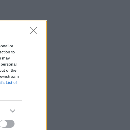
sonal or
ection to
ou may
 personal
out of the
 downstream
B’s List of