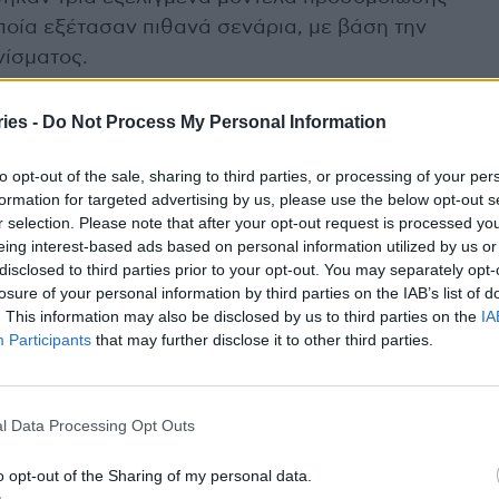
οποία εξέτασαν πιθανά σενάρια, με βάση την
νίσματος.
τα άτομα ηλικίας 50 έως 60 ετών, η διετής (ανά
ies -
Do Not Process My Personal Information
ομογραφία διατηρεί σχεδόν όλα τα οφέλη του
to opt-out of the sale, sharing to third parties, or processing of your per
ίπου το 96% των θανάτων που θα απέτρεπε ο
formation for targeted advertising by us, please use the below opt-out s
r selection. Please note that after your opt-out request is processed y
eing interest-based ads based on personal information utilized by us or
αριθμό των αξονικών που απαιτούνται, μειώνοντας
disclosed to third parties prior to your opt-out. You may separately opt-
losure of your personal information by third parties on the IAB’s list of
ι το κόστος. Μόλις οι ασθενείς φτάσουν σε
. This information may also be disclosed by us to third parties on the
IA
ιστορικό καπνίσματος σε πάνω από 30 pack-years,
Participants
that may further disclose it to other third parties.
 είναι πιο κατάλληλος.
ο ετήσιο πρόγραμμα πρόληψης δεν είναι πάντα η
l Data Processing Opt Outs
όστος. Οι ευέλικτες στρατηγικές, που ξεκινούν με
 σε ετήσιες μόνο όταν αυξάνεται ο ατομικός
o opt-out of the Sharing of my personal data.