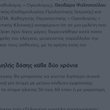
Παθολόγος – Ογκολόγος)
, Θεοδώρα Ψαλτοπούλου
κής-Επιδημιολογίας-Προληπτικής Ιατρικής) και
ΕΚΠΑ, Καθηγητής Θεραπευτικής – Ογκολογίας –
τικής Κλινικής) αναφέρουν ότι σε μια μελέτη που
pen πριν λίγες μέρες διερευνήθηκε κατά πόσο
οφέλη του ελέγχου, μειώνοντας παράλληλα την
και τους ασθενείς, με τη χρήση ενός πιο
μηλής δόσης κάθε δύο χρόνια
λεγχος θα μπορούσε να γίνεται λιγότερο συχνά
όνο) για άτομα με μέτριο κίνδυνο εμφάνισης
 τα άτομα ηλικίας 50 έως 60 ετών ή με μικρότερη
θηκαν τρία εξελιγμένα μοντέλα προσομοίωσης