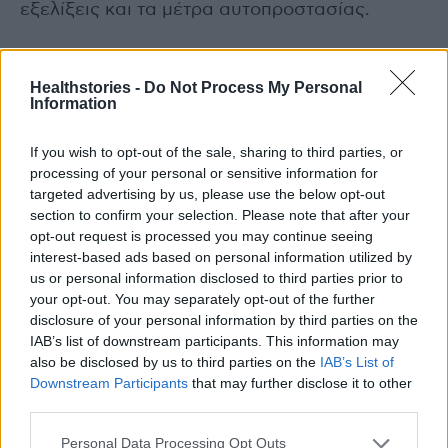
εξελίξεις και τα μέτρα αυτοπροστασίας.
Photo Shutterstock
Healthstories -
Do Not Process My Personal
Information
Διαβάστε επίσης
If you wish to opt-out of the sale, sharing to third parties, or
Από την Δευτέρα 14/7 η αξιολόγηση των
processing of your personal or sensitive information for
νοσοκομείων από τους ασθενείς
targeted advertising by us, please use the below opt-out
section to confirm your selection. Please note that after your
opt-out request is processed you may continue seeing
Πολλαπλούν Μυέλωμα: Διεθνείς
interest-based ads based on personal information utilized by
κατευθυντήριες οδηγίες με τη σφραγίδα των
us or personal information disclosed to third parties prior to
καθηγητών Αθ. Δημόπουλου και Ευ. Τέρπου
your opt-out. You may separately opt-out of the further
disclosure of your personal information by third parties on the
IAB’s list of downstream participants. This information may
also be disclosed by us to third parties on the
IAB’s List of
Downstream Participants
that may further disclose it to other
TAGS
ΕΟΔΥ
Ιός Δυτικού Νείλου 2025
κρούσματα σε Αττική
third parties.
Personal Data Processing Opt Outs