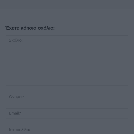
Έχετε κάποιο σχόλιο;
Σχόλιο:
Όν
Ema
Ισ