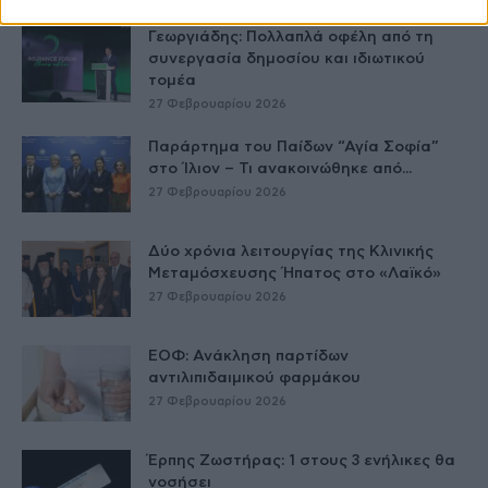
Γεωργιάδης: Πολλαπλά οφέλη από τη
συνεργασία δημοσίου και ιδιωτικού
τομέα
27 Φεβρουαρίου 2026
Παράρτημα του Παίδων “Αγία Σοφία”
στο Ίλιον – Τι ανακοινώθηκε από...
27 Φεβρουαρίου 2026
Δύο χρόνια λειτουργίας της Κλινικής
Μεταμόσχευσης Ήπατος στο «Λαϊκό»
27 Φεβρουαρίου 2026
ΕΟΦ: Ανάκληση παρτίδων
αντιλιπιδαιμικού φαρμάκου
27 Φεβρουαρίου 2026
Έρπης Ζωστήρας: 1 στους 3 ενήλικες θα
νοσήσει