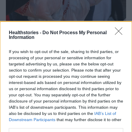
Healthstories -
Do Not Process My Personal
Information
Photo Shutterstock
If you wish to opt-out of the sale, sharing to third parties, or
Διαβάστε επίσης
processing of your personal or sensitive information for
targeted advertising by us, please use the below opt-out
Πρόωρη Ωοθηκική Ανεπάρκεια: Τι είναι και
section to confirm your selection. Please note that after your
opt-out request is processed you may continue seeing
γιατί αυξάνεται τα τελευταία χρόνια
interest-based ads based on personal information utilized by
us or personal information disclosed to third parties prior to
ΕΙΝΑΠ προς 1η ΥΠΕ: Να σταματήσει η
your opt-out. You may separately opt-out of the further
disclosure of your personal information by third parties on the
καθημερινή εφημέρευση – Οι προτάσεις
IAB’s list of downstream participants. This information may
also be disclosed by us to third parties on the
IAB’s List of
Downstream Participants
that may further disclose it to other
third parties.
TAGS
άστεγοι
Ελληνικός Ερυθρός Σταυρός
καυσωνας