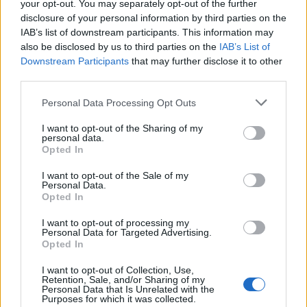
your opt-out. You may separately opt-out of the further
disclosure of your personal information by third parties on the
IAB’s list of downstream participants. This information may
also be disclosed by us to third parties on the
IAB’s List of
Downstream Participants
that may further disclose it to other
third parties.
Personal Data Processing Opt Outs
I want to opt-out of the Sharing of my
personal data.
Opted In
Δείτε Ακόμη
I want to opt-out of the Sale of my
Personal Data.
Opted In
Γεωργιάδης: Πολλαπλά οφέλη από τη
συνεργασία δημοσίου και ιδιωτικού
I want to opt-out of processing my
τομέα
Personal Data for Targeted Advertising.
Opted In
27 Φεβρουαρίου 2026
I want to opt-out of Collection, Use,
Παράρτημα του Παίδων “Αγία Σοφία”
Retention, Sale, and/or Sharing of my
στο Ίλιον – Τι ανακοινώθηκε από...
Personal Data that Is Unrelated with the
Purposes for which it was collected.
27 Φεβρουαρίου 2026