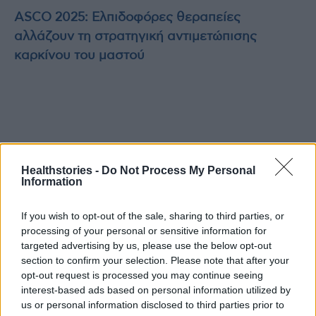
ASCO 2025: Ελπιδοφόρες θεραπείες
αλλάζουν τη στρατηγική αντιμετώπισης
καρκίνου του μαστού
TAGS
Ιατρικός Σύλλογος Ημαθίας.
καρκίνος
Σοφία Μπάκα
Healthstories -
Do Not Process My Personal
Information
τύπου mRNA
If you wish to opt-out of the sale, sharing to third parties, or
processing of your personal or sensitive information for
targeted advertising by us, please use the below opt-out
section to confirm your selection. Please note that after your
opt-out request is processed you may continue seeing
interest-based ads based on personal information utilized by
us or personal information disclosed to third parties prior to
healthstories