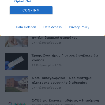
Opted Out
CONFIRM
Δύο χρόνια λειτουργίας της Κλινικής
Μεταμόσχευσης Ήπατος στο «Λαϊκό»
27 Φεβρουαρίου 2026
Data Deletion
Data Access
Privacy Policy
ΕΟΦ: Ανάκληση παρτίδων
αντιλιπιδαιμικού φαρμάκου
27 Φεβρουαρίου 2026
Έρπης Ζωστήρας: 1 στους 3 ενήλικες θα
νοσήσει
27 Φεβρουαρίου 2026
Νοσ. Παπαγεωργίου – Νέο σύστημα
ηλεκτροχειρουργικής διαθερμίας
27 Φεβρουαρίου 2026
ΣΦΕΕ για Σπάνιες παθήσεις – Η επόμενη