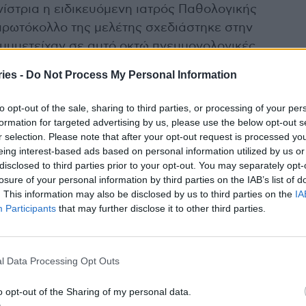
ίστρια η ειδικευόμενη ιατρός Παθολογικής
 πρωτόκολλο της μελέτης σχεδιάστηκε στην
υμμετείχαν σε αυτό οκτώ πνευμονολογικές
ies -
Do Not Process My Personal Information
to opt-out of the sale, sharing to third parties, or processing of your per
formation for targeted advertising by us, please use the below opt-out s
νώδης νόσος που συνδέεται με την μεταβολή
r selection. Please note that after your opt-out request is processed y
γούς, δηλαδή την αποκαλούμενη «αναδιαμόρφωση
eing interest-based ads based on personal information utilized by us or
disclosed to third parties prior to your opt-out. You may separately opt-
ν μηχανισμών πίσω από αυτή την αναδιαμόρφωση
losure of your personal information by third parties on the IAB’s list of
νει κυτταρική και μοριακή μεταβολή είναι σήμερα
. This information may also be disclosed by us to third parties on the
IA
ευνας.
Participants
that may further disclose it to other third parties.
ική Κλινική του νοσοκομείου Παπανικολάου
ματος (ηλεκτρονικό ραντεβού
l Data Processing Opt Outs
 στο 14970) και Ερευνητικό Εργαστήριο
o opt-out of the Sharing of my personal data.
σεων του Αναπνευστικού.