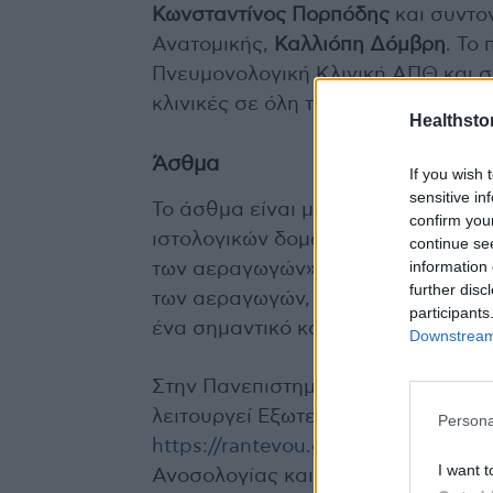
Κωνσταντίνος Πορπόδης
και συντον
Ανατομικής,
Καλλιόπη Δόμβρη
. Το
Πνευμονολογική Κλινική ΑΠΘ και σ
κλινικές σε όλη την Ελλάδα.
Healthstor
Άσθμα
If you wish 
sensitive in
Το άσθμα είναι μια χρόνια φλεγμο
confirm you
ιστολογικών δομών στους αεραγω
continue se
information 
των αεραγωγών». Η κατανόηση τω
further disc
των αεραγωγών, η οποία περιλαμβά
participants
ένα σημαντικό και ενεργό πεδίο έρ
Downstream 
Στην Πανεπιστημιακή Πνευμονολογ
λειτουργεί Εξωτερικό Ιατρείο Άσθ
Persona
https://rantevou.gpapanikolaou.gr
ή
I want t
Ανοσολογίας και Αλλεργικών Παθή