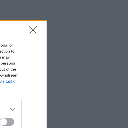
sonal or
ection to
ou may
 personal
out of the
 downstream
B’s List of