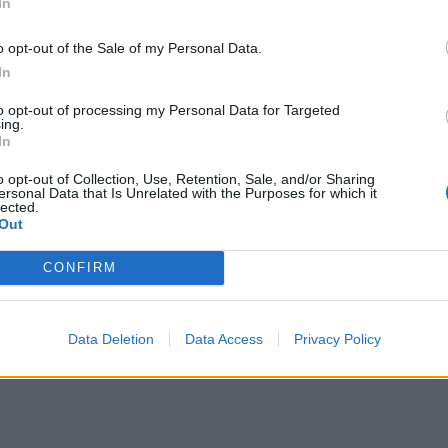
In
o opt-out of the Sale of my Personal Data.
In
to opt-out of processing my Personal Data for Targeted
ing.
 στο HS μετά την παραίτηση
In
o opt-out of Collection, Use, Retention, Sale, and/or Sharing
8211; Ανακοίνωσε απολύσεις, μετά την αποχώρηση
ersonal Data that Is Unrelated with the Purposes for which it
lected.
Out
CONFIRM
ονοκλωνικό αντίσωμα μεπολιζουμάμπη
Πνευμονολογική Κλινική ΑΠΘ
Data Deletion
Data Access
Privacy Policy