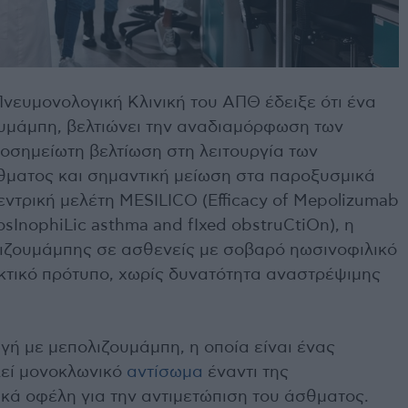
νευμονολογική Κλινική του ΑΠΘ έδειξε ότι ένα
υμάμπη, βελτιώνει την αναδιαμόρφωση των
ιοσημείωτη βελτίωση στη λειτουργία των
θματος και σημαντική μείωση στα παροξυσμικά
κεντρική μελέτη MESILICO (Efficacy of Mepolizumab
eosInophiLic asthma and fIxed obstruCtiOn), η
λιζουμάμπης σε ασθενείς με σοβαρό ηωσινοφιλικό
τικό πρότυπο, χωρίς δυνατότητα αναστρέψιμης
ή με μεπολιζουμάμπη, η οποία είναι ένας
λεί μονοκλωνικό
αντίσωμα
έναντι της
νικά οφέλη για την αντιμετώπιση του άσθματος.