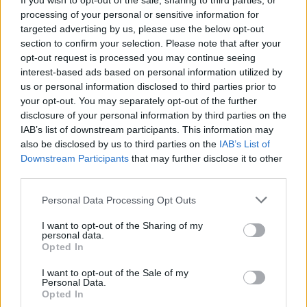
If you wish to opt-out of the sale, sharing to third parties, or
processing of your personal or sensitive information for
targeted advertising by us, please use the below opt-out
section to confirm your selection. Please note that after your
opt-out request is processed you may continue seeing
TAGS
Παγκόσμιος Οργανισμός Υγείας
συμφωνία για πανδημίες
interest-based ads based on personal information utilized by
us or personal information disclosed to third parties prior to
your opt-out. You may separately opt-out of the further
disclosure of your personal information by third parties on the
IAB’s list of downstream participants. This information may
also be disclosed by us to third parties on the
IAB’s List of
Downstream Participants
that may further disclose it to other
third parties.
HS Team
Personal Data Processing Opt Outs
I want to opt-out of the Sharing of my
personal data.
Opted In
I want to opt-out of the Sale of my
Personal Data.
Opted In