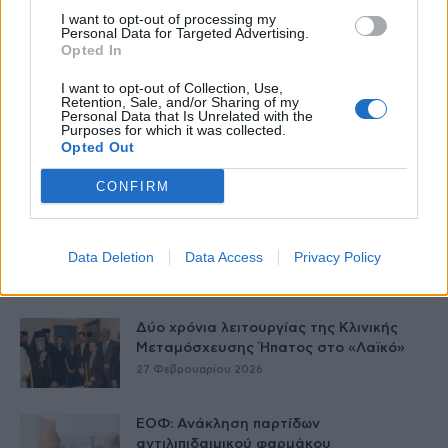
I want to opt-out of processing my
Personal Data for Targeted Advertising.
Opted In
Δείτε Ακόμη
I want to opt-out of Collection, Use,
Retention, Sale, and/or Sharing of my
Personal Data that Is Unrelated with the
Purposes for which it was collected.
Γεωργιάδης: Πολλαπλά οφέλη από τη
Opted Out
συνεργασία δημοσίου και ιδιωτικού
τομέα
CONFIRM
27 Φεβρουαρίου 2026
Παράρτημα του Παίδων “Αγία Σοφία”
στο Ίλιον – Τι ανακοινώθηκε από...
Data Deletion
Data Access
Privacy Policy
27 Φεβρουαρίου 2026
Δύο χρόνια λειτουργίας της Κλινικής
Μεταμόσχευσης Ήπατος στο «Λαϊκό»
27 Φεβρουαρίου 2026
ΕΟΦ: Ανάκληση παρτίδων
αντιλιπιδαιμικού φαρμάκου