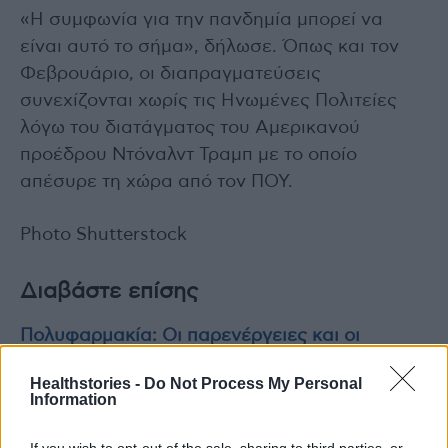
«Η συμφωνία για την πανδημία μπορεί να
είναι αυτό το σήμα», δήλωσε. Όπως και τον
Φεβρουάριο, οι διαπραγματεύσεις
συνεχίζονται χωρίς τις Ηνωμένες Πολιτείες
λόγω του διατάγματος του Αμερικανού
προέδρου Ντόναλντ Τραμπ με το οποίο
απέσυρε τη χώρα από τον ΠΟΥ.
Photo Shutterstock
Διαβάστε επίσης
Πολυφαρμακία: Οι παρενέργειες και οι
επιπτώσεις στη φροντίδα των ηλικιωμένων
Healthstories -
Do Not Process My Personal
Information
Νέα μελέτη του ΕΟΔΥ: Τα παιδιά ως 4 ετών
υποεμβολιάζονται, οι νόσοι που ανησυχούν