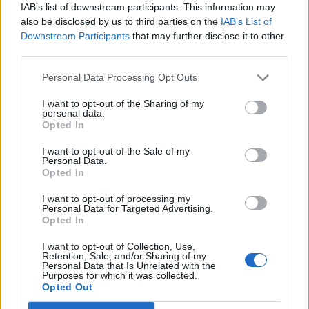
Πολλαπλούν Μυέλωμα: Σε αυτές τις κλινικές
IAB’s list of downstream participants. This information may
μελέτες μπορούν να ενταχθούν ασθενείς
also be disclosed by us to third parties on the
IAB’s List of
Downstream Participants
that may further disclose it to other
third parties.
Personal Data Processing Opt Outs
TAGS
Αναγεννητική Ιατρική
I want to opt-out of the Sharing of my
Ελληνική Εταιρεία Γονιδιακής Θεραπείας και Αναγεννητικής Ιατρικής
personal data.
Opted In
θεραπείες με βλαστοκύτταρα
I want to opt-out of the Sale of my
Personal Data.
Opted In
I want to opt-out of processing my
Personal Data for Targeted Advertising.
Opted In
I want to opt-out of Collection, Use,
HS Team
Retention, Sale, and/or Sharing of my
Personal Data that Is Unrelated with the
Purposes for which it was collected.
Opted Out