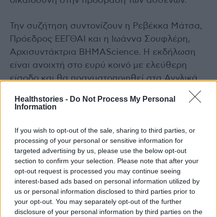
δικαιοσύνη στην πρόσβαση των ασθενών.
Την συζήτηση συντονίζουν η Ρεβέκκα Μάτσα,
Πρόεδρος ΕΕΓΘΑΙ και η Ιωάννα Σουφλέρη,
Αρχισυντάκτρια ΒΗΜΑScience. Η εκδήλωση
είναι ανοιχτή στο ευρύ κοινό με ελεύθερη
είσοδο και θα πραγματοποιηθεί στα Αγγλικά,
με ταυτόχρονη μετάφραση στα Ελληνικά.
Healthstories -
Do Not Process My Personal
Information
Photo Shutterstock
If you wish to opt-out of the sale, sharing to third parties, or
processing of your personal or sensitive information for
Διαβάστε επίσης
targeted advertising by us, please use the below opt-out
section to confirm your selection. Please note that after your
Παραιτήθηκε ο πρόεδρος του ΕΚΑΒ, Νίκος
opt-out request is processed you may continue seeing
Παπαευσταθίου &#8211; Αναλαμβάνει Γενικός
interest-based ads based on personal information utilized by
us or personal information disclosed to third parties prior to
Γραμματέας Πολιτικής Προστασίας
your opt-out. You may separately opt-out of the further
disclosure of your personal information by third parties on the