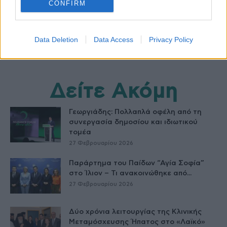
CONFIRM
Data Deletion
Data Access
Privacy Policy
Δείτε Ακόμη
Γεωργιάδης: Πολλαπλά οφέλη από τη
συνεργασία δημοσίου και ιδιωτικού
τομέα
27 Φεβρουαρίου 2026
Παράρτημα του Παίδων “Αγία Σοφία”
στο Ίλιον – Τι ανακοινώθηκε από...
27 Φεβρουαρίου 2026
Δύο χρόνια λειτουργίας της Κλινικής
Μεταμόσχευσης Ήπατος στο «Λαϊκό»