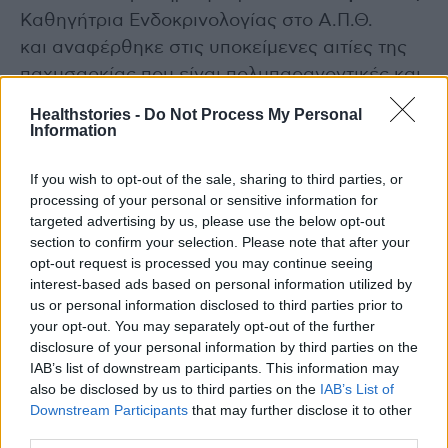
Καθηγήτρια Ενδοκρινολογίας στο Α.Π.Θ.
και αναφέρθηκε στις υποκείμενες αιτίες της
παχυσαρκίας που είναι πολυπαραγοντικές και
μπορεί να διαφέρουν από άτομο σε άτομο.
Healthstories -
Do Not Process My Personal
Υπογράμμισε ότι η παχυσαρκία είναι μια
Information
προοδευτική ασθένεια που επηρεάζει σχεδόν
If you wish to opt-out of the sale, sharing to third parties, or
κάθε σύστημα του σώματος και τα
processing of your personal or sensitive information for
περισσότερα άτομα με παχυσαρκία έχουν
targeted advertising by us, please use the below opt-out
αυξημένο κίνδυνο να αναπτύξουν άλλες
section to confirm your selection. Please note that after your
opt-out request is processed you may continue seeing
επιπλοκές και συννοσηρότητες. Επίσης τόνισε
interest-based ads based on personal information utilized by
ότι η παχυσαρκία απαιτεί εξατομικευμένη
us or personal information disclosed to third parties prior to
θεραπευτική προσέγγιση και πως στη
your opt-out. You may separately opt-out of the further
θεραπευτική φαρέτρα των ιατρών
disclosure of your personal information by third parties on the
IAB’s list of downstream participants. This information may
προστίθενται
also be disclosed by us to third parties on the
IAB’s List of
διαρκώς νέες και καινοτόμες λύσεις.
Downstream Participants
that may further disclose it to other
third parties.