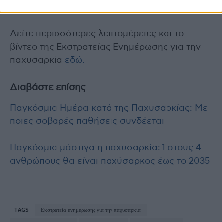
Φιλιώτης.
Δείτε περισσότερες λεπτομέρειες και το
βίντεο της Εκστρατείας Ενημέρωσης για την
παχυσαρκία
εδώ.
Διαβάστε επίσης
Παγκόσμια Ημέρα κατά της Παχυσαρκίας: Με
ποιες σοβαρές παθήσεις συνδέεται
Παγκόσμια μάστιγα η παχυσαρκία: 1 στους 4
ανθρώπους θα είναι παχύσαρκος έως το 2035
TAGS
Εκστρατεία ενημέρωσης για την παχυσαρκία