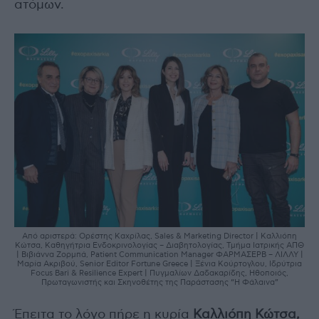
ατόμων.
Από αριστερά: Ορέστης Καχρίλας, Sales & Marketing Director | Καλλιόπη
Κώτσα, Καθηγήτρια Ενδοκρινολογίας – Διαβητολογίας, Τμήμα Ιατρικής ΑΠΘ
| Βιβιάννα Ζορμπά, Patient Communication Manager ΦΑΡΜΑΣΕΡΒ – ΛΙΛΛΥ |
Μαρία Ακριβού, Senior Editor Fortune Greece | Ξένια Κούρτογλου, Ιδρύτρια
Focus Bari & Resilience Expert | Πυγμαλίων Δαδακαρίδης, Ηθοποιός,
Πρωταγωνιστής και Σκηνοθέτης της Παράστασης “Η Φάλαινα”
Έπειτα το λόγο πήρε η κυρία
Καλλιόπη Κώτσα,