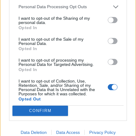
Ο Αντιπρόεδρος & Γενικός Διευθυντής της
Personal Data Processing Opt Outs
ΦΑΡΜΑΣΕΡΒ-ΛΙΛΛΥ, κύριος
Σπύρος Φιλιώτης,
στάθηκε στην ουσιώδη και επίμονη
I want to opt-out of the Sharing of my
personal data.
προσπάθεια της ΦΑΡΜΑΣΕΡΒ-ΛΙΛΛΥ να
Opted In
παραμένει
I want to opt-out of the Sale of my
πιστή στο όραμα της: «Να κάνουμε τη ζωή των
Personal Data.
Opted In
ανθρώπων καλύτερη». Με αυτή την
εκστρατεία, η ΦΑΡΜΑΣΕΡΒ-ΛΙΛΛΥ έχει ως
I want to opt-out of processing my
Personal Data for Targeted Advertising.
στόχο να συμβάλει στην ανάδειξη της
Opted In
Παχυσαρκίας ως χρόνιας νόσου, να μεταφέρει
I want to opt-out of Collection, Use,
το μήνυμα πως το άτομο που ζει με
Retention, Sale, and/or Sharing of my
Personal Data that Is Unrelated with the
παχυσαρκία δεν ευθύνεται και πως ο
Purposes for which it was collected.
Opted Out
κατάλληλος σύμμαχος του είναι ο ιατρός.
Μέσα από τη
CONFIRM
δύναμη της Συμμαχίας αυτής, θα σπάσει ο
φαύλος κύκλος της νόσου, συμπλήρωσε ο κος
Σ.
Data Deletion
Data Access
Privacy Policy