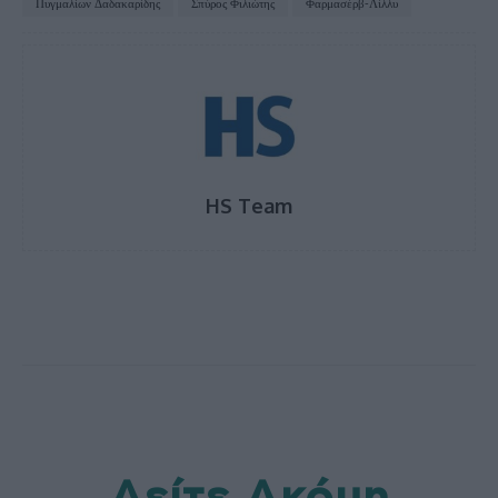
Πυγμαλίων Δαδακαρίδης
Σπύρος Φιλιώτης
Φαρμασέρβ-Λίλλυ
HS Team