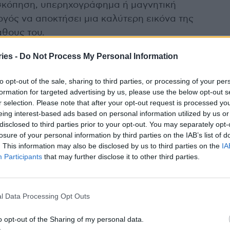
σκόπηση, υπερηχογράφημα ή μαγνητική
ργός να αποκτήσει μια καλύτερη εικόνα της
άθους του.
ies -
Do Not Process My Personal Information
to opt-out of the sale, sharing to third parties, or processing of your per
δόν πάντα απαραίτητη για τη θεραπεία ενός
formation for targeted advertising by us, please use the below opt-out s
του χειρουργού είναι μια ισορροπία μεταξύ της
r selection. Please note that after your opt-out request is processed y
 προστασίας του πρωκτικού σφιγκτήρα, ο οποίος
eing interest-based ads based on personal information utilized by us or
εια σε περίπτωση βλάβης.
disclosed to third parties prior to your opt-out. You may separately opt-
losure of your personal information by third parties on the IAB’s list of
. This information may also be disclosed by us to third parties on the
IA
Participants
that may further disclose it to other third parties.
ας των περιεδρικών συριγγίων που εξαλείφει
πική θεραπεία (VAAFT). Πλεονεκτεί έναντι άλλων
l Data Processing Opt Outs
ιαδήποτε απεικονιστική εξέταση (μαγνητική
ν από την επέμβαση. Ο λόγος είναι ότι μπορεί να
o opt-out of the Sharing of my personal data.
 πριν από την καταστροφή του συριγγώδους