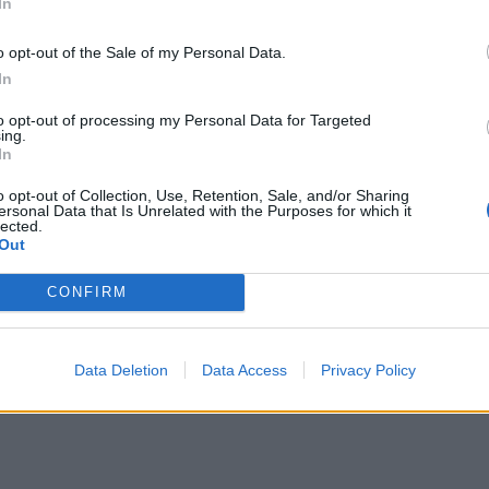
In
ριγγίου. Πρόκειται για μια ανώδυνη και
o opt-out of the Sale of my Personal Data.
 νοσηλεία.
In
υπόψη τους οι ασθενείς είναι ότι το συρίγγιο δεν
to opt-out of processing my Personal Data for Targeted
ing.
ία. Το μόνο που μπορούν να κάνουν είναι να
In
ου, λαμβάνοντας προφυλακτικά μέτρα για την
o opt-out of Collection, Use, Retention, Sale, and/or Sharing
ς, δυσκοιλιότητας και διάρροιας, καθώς και των
ersonal Data that Is Unrelated with the Purposes for which it
lected.
ων», καταλήγει ο δρ Αναστάσιος Ξιάρχος.
Out
CONFIRM
Data Deletion
Data Access
Privacy Policy