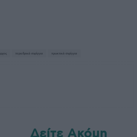
άρχος
περιεδρικά συρίγγια
πρωκτικά συρίγγια
Δείτε Ακόμη