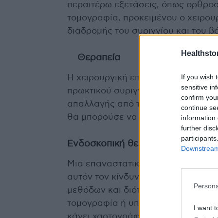
περαιτέρω εξετάσεις, όπως ορθρο
τομογραφία, προκειμένου ο χειρου
διαδρομής του συριγγίου και του β
Healthstor
Θεραπεία
If you wish 
Η χειρουργική επέμβαση είναι σχε
sensitive in
πρωκτικού συριγγίου και επιδίωξη 
confirm you
απαλλαγής από το συρίγγιο και της
continue se
θα μπορούσε να προκαλέσει ακράτ
information 
further disc
participants
Ενδοσκοπική θεραπεία
Downstream 
Μια επαναστατική μέθοδος θεραπεί
αυτόν τον κίνδυνο είναι η ενδοσκο
Persona
μεθόδων και διότι δεν απαιτεί οπο
τομογραφία ή υπερηχογράφημα) πρι
I want t
κάνει χαρτογράφηση του συριγγίου