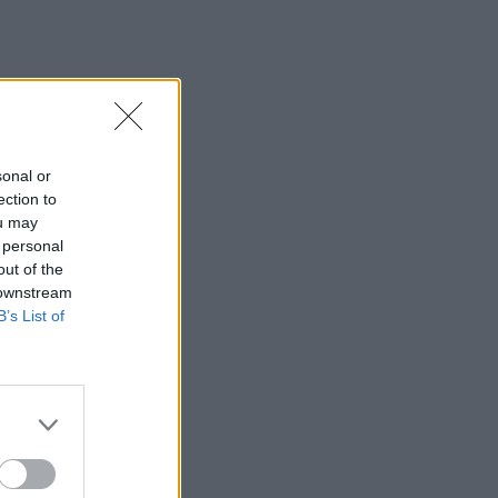
sonal or
ection to
ou may
 personal
out of the
 downstream
B’s List of