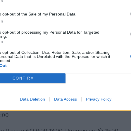
In
οιείται από το Τμήμα Προληπτικής Ιατρικής,
είας ως εξής:
o opt-out of the Sale of my Personal Data.
In
, Αθήνα
to opt-out of processing my Personal Data for Targeted
ing.
:00
In
o opt-out of Collection, Use, Retention, Sale, and/or Sharing
0-16:00
ersonal Data that Is Unrelated with the Purposes for which it
lected.
Out
 5/2 και Πέμπτη 6/2 10:00 – 13:00
CONFIRM
υς και Φρειδερίκου Σμιθ, Νέος Κόσμος
Data Deletion
Data Access
Privacy Policy
:30
3:00