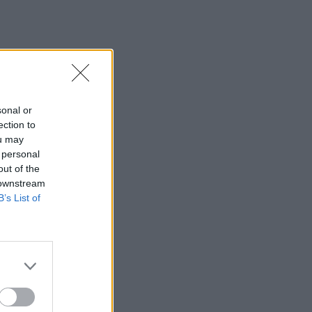
sonal or
ection to
ou may
 personal
out of the
 downstream
B’s List of