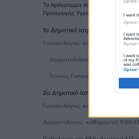
Opted 
Το πρόγραμμα σχεδιάστηκε και υλοπ
Προαγωγής Υγείας και Δημόσιας Υγ
I want t
Opted 
1ο Δημοτικό Ιατρείο, Σόλωνος 78
I want 
Advertis
Γυναικολόγος: καθημερινά 9:00-14
Opted 
I want t
Δερματολόγος: καθημερινά 10:0
of my P
was col
Opted 
Γενικός Γιατρός για PSA: Τετάρτη
2ο Δημοτικό Ιατρείο, Φανοσθένο
Γυναικολόγος: καθημερινά 12:30-15
Δερματολόγος: καθημερινά 9:00-1