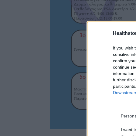
Healthstor
If you wish 
sensitive in
confirm you
continue se
information 
further disc
participants
Downstream 
Persona
I want t