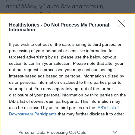
περιβάλλον, γι’ αυτό δεν απαιτείται η
εφαρμογή ειδικών μέτρων απολύμανσης και
το κλείσιμο των εκπαιδευτικών μονάδων για
Healthstories -
Do Not Process My Personal
Information
την πρόληψη μετάδοσης της
μηνιγγιτιδοκοκκικής νόσου.
If you wish to opt-out of the sale, sharing to third parties, or
• Ο ΕΟΔΥ τονίζει ιδιαίτερα τη μεγάλη σημασία
processing of your personal or sensitive information for
που έχει η έγκαιρη ανίχνευση και θεραπεία
targeted advertising by us, please use the below opt-out
section to confirm your selection. Please note that after your
των κρουσμάτων μηνιγγιτιδοκοκκικής νόσου.
opt-out request is processed you may continue seeing
Οι πολίτες και κυρίως νεαρά άτομα που έχουν
interest-based ads based on personal information utilized by
κλινικά συμπτώματα συμβατά με τη νόσο
us or personal information disclosed to third parties prior to
(πυρετό και εξάνθημα) πρέπει άμεσα να
your opt-out. You may separately opt-out of the further
disclosure of your personal information by third parties on the
απευθύνονται σε Ιατρό. Οι Ιατροί επί υποψίας
IAB’s list of downstream participants. This information may
μηνιγγίτιδας πρέπει άμεσα να χορηγούν
also be disclosed by us to third parties on the
IAB’s List of
θεραπεία και να παραπέμπουν σε νοσοκομείο.
Downstream Participants
that may further disclose it to other
third parties.
Περισσότερες πληροφορίες για τη
Personal Data Processing Opt Outs