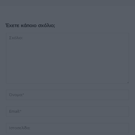
Έχετε κάποιο σχόλιο;
Σχόλιο:
Όν
Ema
Ισ