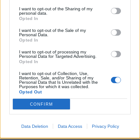
μηνιγγιτιδοκοκκική νόσο είναι αναρτημένες
I want to opt-out of the Sharing of my
στην ιστοσελίδα του ΕΟΔΥ
Βακτηριακή
personal data.
Μηνιγγίτιδα – Εθνικός Οργανισμός Δημόσιας
Opted In
Υγείας
(
eody.gov.gr
)
I want to opt-out of the Sale of my
Personal Data.
Opted In
Διαβάστε επίσης
I want to opt-out of processing my
Personal Data for Targeted Advertising.
Άμεση αποζημίωση βιοδεικτών για τον
Opted In
καρκίνο ανακοίνωσε ο Άδωνις Γεωργιάδης
I want to opt-out of Collection, Use,
Retention, Sale, and/or Sharing of my
Η Άνδρος πρώτη ανάμεσα σε 15 προτεινόμενα
Personal Data that Is Unrelated with the
Purposes for which it was collected.
μέρη για διακοπές τον Απρίλιο
Opted Out
CONFIRM
TAGS
ΕΟΔΥ
μηνιγγίτιδα
Πάτρα
Data Deletion
Data Access
Privacy Policy