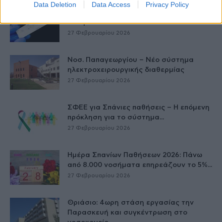
Data Deletion
Data Access
Privacy Policy
Έρπης Ζωστήρας: 1 στους 3 ενήλικες θα
νοσήσει
27 Φεβρουαρίου 2026
Νοσ. Παπαγεωργίου – Νέο σύστημα
ηλεκτροχειρουργικής διαθερμίας
27 Φεβρουαρίου 2026
ΣΦΕΕ για Σπάνιες παθήσεις – Η επόμενη
πρόκληση για το σύστημα...
27 Φεβρουαρίου 2026
Ημέρα Σπανίων Παθήσεων 2026: Πάνω
από 8.000 νοσήματα επηρεάζουν το 5%...
27 Φεβρουαρίου 2026
Θριάσιο: 4ωρη στάση εργασίας την
Παρασκευή και συγκέντρωση στο