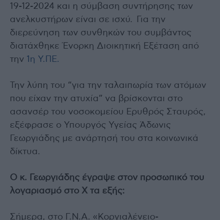
19-12-2024 και η σύμβαση συντήρησης των
ανελκυστήρων είναι σε ισχύ. Για την
διερεύνηση των συνθηκών του συμβάντος
διατάχθηκε Ένορκη Διοικητική Εξέταση από
την
1η Υ.ΠΕ.
Την λύπη του “για την ταλαιπωρία των ατόμων
που είχαν την ατυχία” να βρίσκονται στο
ασανσέρ του νοσοκομείου Ερυθρός Σταυρός,
εξέφρασε ο Υπουργός Υγείας Άδωνις
Γεωργιάδης με ανάρτησή του στα κοινωνικά
δίκτυα.
Ο κ. Γεωργιάδης έγραψε στον προσωπικό του
λογαριασμό στο X τα εξής:
Σήμερα, στο Γ.Ν.Α. «Κοργιαλένειο-