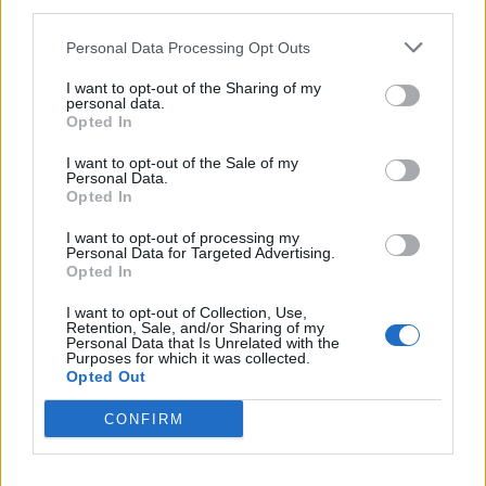
third parties.
Δείτε Ακόμη
Personal Data Processing Opt Outs
I want to opt-out of the Sharing of my
Γεωργιάδης: Πολλαπλά οφέλη από τη
personal data.
συνεργασία δημοσίου και ιδιωτικού
Opted In
τομέα
27 Φεβρουαρίου 2026
I want to opt-out of the Sale of my
Personal Data.
Opted In
Παράρτημα του Παίδων “Αγία Σοφία”
στο Ίλιον – Τι ανακοινώθηκε από...
I want to opt-out of processing my
27 Φεβρουαρίου 2026
Personal Data for Targeted Advertising.
Opted In
Δύο χρόνια λειτουργίας της Κλινικής
I want to opt-out of Collection, Use,
Μεταμόσχευσης Ήπατος στο «Λαϊκό»
Retention, Sale, and/or Sharing of my
Personal Data that Is Unrelated with the
27 Φεβρουαρίου 2026
Purposes for which it was collected.
Opted Out
ΕΟΦ: Ανάκληση παρτίδων
CONFIRM
αντιλιπιδαιμικού φαρμάκου
27 Φεβρουαρίου 2026