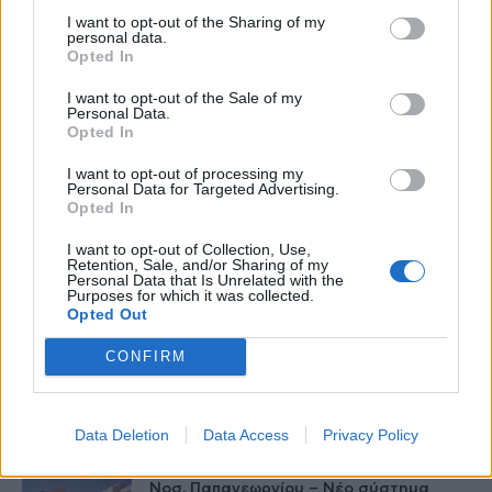
τομέα
I want to opt-out of the Sharing of my
27 Φεβρουαρίου 2026
personal data.
Opted In
Παράρτημα του Παίδων “Αγία Σοφία”
στο Ίλιον – Τι ανακοινώθηκε από...
I want to opt-out of the Sale of my
Personal Data.
27 Φεβρουαρίου 2026
Opted In
I want to opt-out of processing my
Δύο χρόνια λειτουργίας της Κλινικής
Personal Data for Targeted Advertising.
Μεταμόσχευσης Ήπατος στο «Λαϊκό»
Opted In
27 Φεβρουαρίου 2026
I want to opt-out of Collection, Use,
Retention, Sale, and/or Sharing of my
ΕΟΦ: Ανάκληση παρτίδων
Personal Data that Is Unrelated with the
Purposes for which it was collected.
αντιλιπιδαιμικού φαρμάκου
Opted Out
27 Φεβρουαρίου 2026
CONFIRM
Έρπης Ζωστήρας: 1 στους 3 ενήλικες θα
νοσήσει
27 Φεβρουαρίου 2026
Data Deletion
Data Access
Privacy Policy
Νοσ. Παπαγεωργίου – Νέο σύστημα