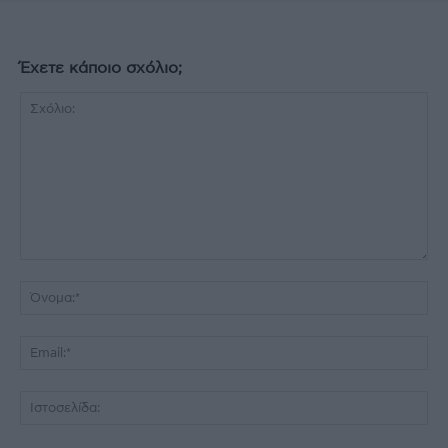
Έχετε κάποιο σχόλιο;
Σχόλιο:
Όν
Ema
Ισ