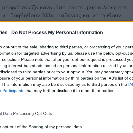
 μπορεί να εξοικονομήσει εκατομμύρια λίρες στο
σι να βοηθηθούν άλλοι ασθενείς και να σωθούν
δυνατότητα να τους εξετάζει πλέον πιο γρήγορα»,
ινωνικής Πρόνοιας
Γουές Στρίτινγκ
.
ies -
Do Not Process My Personal Information
to opt-out of the sale, sharing to third parties, or processing of your per
ς στο Imperial College του Λονδίνου, Νικ
formation for targeted advertising by us, please use the below opt-out s
είναι το «πιο αποτελεσματικό φάρμακο για τη
r selection. Please note that after your opt-out request is processed y
νός ότι μέχρι τώρα δεν ήταν διαθέσιμη
eing interest-based ads based on personal information utilized by us or
λημα», σημείωσε, προσθέτοντας πως γνωρίζουμε
disclosed to third parties prior to your opt-out. You may separately opt-
losure of your personal information by third parties on the IAB’s list of
αι το καλύτερο πράγμα που μπορεί να κάνει
. This information may also be disclosed by us to third parties on the
IA
ώσει την υγεία του και των ανθρώπων γύρω του. «Οι
Participants
that may further disclose it to other third parties.
ματήσουν το κάπνισμα επιτυχώς εάν έχουν έναν
ριξης και φαρμακευτικής αγωγής για να
αι να βοηθήσουν να ξεφύγουν από την εξάρτησή
l Data Processing Opt Outs
ηγητής Χόπκινσον.
o opt-out of the Sharing of my personal data.