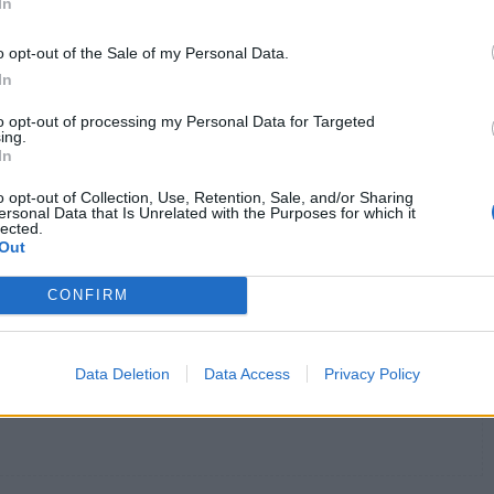
In
o opt-out of the Sale of my Personal Data.
In
: Πώς θα ενημερωθούν οι ασθενείς
to opt-out of processing my Personal Data for Targeted
ing.
In
ήλικες
o opt-out of Collection, Use, Retention, Sale, and/or Sharing
ersonal Data that Is Unrelated with the Purposes for which it
lected.
Out
καπνίσματος
στερητικό σύνδρομο
χάπι
CONFIRM
Data Deletion
Data Access
Privacy Policy