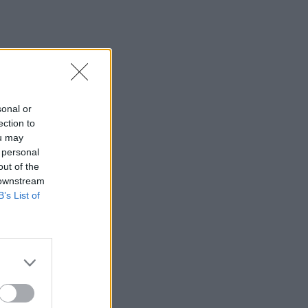
sonal or
ection to
ou may
 personal
out of the
 downstream
B’s List of