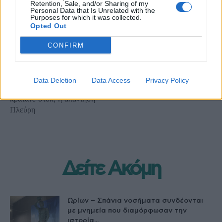
Retention, Sale, and/or Sharing of my
Personal Data that Is Unrelated with the
Purposes for which it was collected.
Opted Out
Προηγούμενο άρθρο
Επόμενο άρθρο
Πανελλήνιος Ιατρικός
Επίσκεψη Πλεύρη –
CONFIRM
Σύλλογος: Σοβαρές ελλείψεις
Γεωργιάδη στο Παίδων
φαρμάκων και το 2023 –
Πεντέλης
Ποινικό δικαστήριο για
Data Deletion
Data Access
Privacy Policy
φαρμακαποθήκες που
κρατάνε στοκ, η απάντηση
Πλεύρη
Δείτε Ακόμη
Ωρίων – Σπάνια νοσήματα συνδέονται
με μνημεία που διαμόρφωσαν την
ιστορία...