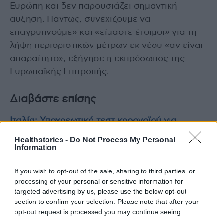
Ευρώπη και δεν παρουσιάζει σημαντική
αύξηση. Πάντως, συνεχίζουμε να
επαγρυπνούμε» και «είμαστε έτοιμοι» για τη
λήψη περιοριστικών μέτρων εκ νέου «αν είναι
απαραίτητο», εξήγησε η εκπρόσωπος της
Ευρωπαϊκής Επιτροπής.
Διαβάστε επίσης
Ιταλία: Υποχρεωτικά τεστ κορονοϊού για
επιβάτες που φθάνουν από την Κίνα
Healthstories -
Do Not Process My Personal
Information
Μισό εκατομμύριο κρούσματα COVID-19 την
If you wish to opt-out of the sale, sharing to third parties, or
ημέρα σε μία μόνο πόλη της Κίνας
processing of your personal or sensitive information for
targeted advertising by us, please use the below opt-out
section to confirm your selection. Please note that after your
opt-out request is processed you may continue seeing