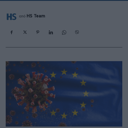
HS Team
από