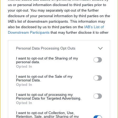
us or personal information disclosed to third parties prior to
Στην Κορινθία
your opt-out. You may separately opt-out of the further
disclosure of your personal information by third parties on the
IAB’s list of downstream participants. This information may
Σε αρκετές περιοχές της Κορινθίας επικρατεί
also be disclosed by us to third parties on the
IAB’s List of
το έθιμο της φωτιάς, όπως για παράδειγμα η
Downstream Participants
that may further disclose it to other
τοποθέτηση κλαδιών πάνω από τα τζάκια,
third parties.
διότι θεωρούν ότι με αυτό τον τρόπο διώχνουν
Personal Data Processing Opt Outs
τα «κακά πνεύματα».
I want to opt-out of the Sharing of my
personal data.
Επίσης, φροντίζουν να σκεπάζουν τα γλυκά
Opted In
που έχουν παρασκευάσει για τις γιορτές, ώστε
I want to opt-out of the Sale of my
να μην τα «πειράξουν» οι καλικάντζαροι.
Personal Data.
Opted In
Στο μεταξύ, το πρωί της Πρωτοχρονιάς, όταν η
I want to opt-out of processing my
Personal Data for Targeted Advertising.
οικογένεια επιστρέφει στο σπίτι από την
Opted In
εκκλησία, εκεί τους περιμένει, η έφηβη κόρη
I want to opt-out of Collection, Use,
κρατώντας στα χέρια της ένα μεγάλο πιάτο
Retention, Sale, and/or Sharing of my