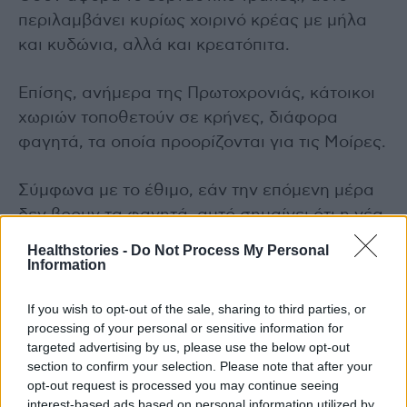
περιλαμβάνει κυρίως χοιρινό κρέας με μήλα
και κυδώνια, αλλά και κρεατόπιτα.
Επίσης, ανήμερα της Πρωτοχρονιάς, κάτοικοι
χωριών τοποθετούν σε κρήνες, διάφορα
φαγητά, τα οποία προορίζονται για τις Μοίρες.
Σύμφωνα με το έθιμο, εάν την επόμενη μέρα
δεν βρουν τα φαγητά, αυτό σημαίνει ότι η νέα
χρονιά θα είναι καλή, ενώ εάν τα βρουν, τότε
Healthstories -
Do Not Process My Personal
πιστεύουν ότι θα συμβεί το αντίθετο.
Information
If you wish to opt-out of the sale, sharing to third parties, or
Ακόμη, την παραμονή της Πρωτοχρονιάς οι
processing of your personal or sensitive information for
νοικοκυρές έφτιαχναν λουκουμάδες, τους
targeted advertising by us, please use the below opt-out
οποίους τους τηγάνιζαν με το πρώτο λάδι της
section to confirm your selection. Please note that after your
opt-out request is processed you may continue seeing
χρονιάς.
interest-based ads based on personal information utilized by