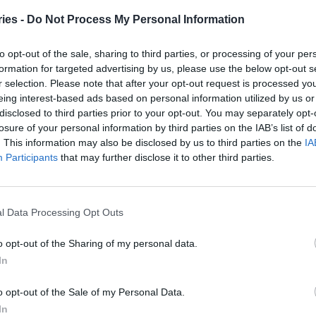
λογα με την ηλικία του άνδρα
ies -
Do Not Process My Personal Information
stories
-
24 Μαρτίου 2021
δρικό μόριο δεν είναι ίδιο σε όλους τους άνδρες και οι
to opt-out of the sale, sharing to third parties, or processing of your per
ήμονες έχουν καταλήξει σε δύο είδη πέους τα οποία
formation for targeted advertising by us, please use the below opt-out s
τουν όλες τις...
r selection. Please note that after your opt-out request is processed y
eing interest-based ads based on personal information utilized by us or
disclosed to third parties prior to your opt-out. You may separately opt-
μβρυϊκή στύση, το “αρχαιότερο” μόριο
losure of your personal information by third parties on the IAB’s list of
 άλλα περίεργα
. This information may also be disclosed by us to third parties on the
IA
Κομνηνού
-
10 Μαρτίου 2021
Participants
that may further disclose it to other third parties.
ί οι μύθοι γύρω από το πέος, αλλά τα επιστημονικά
ένα δεν αμφισβητούνται. Υπάρχουν διάφορες περίεργες
ημονικές καταγραφές που δεν είναι ευρέως γνωστές,
l Data Processing Opt Outs
..
o opt-out of the Sharing of my personal data.
τική δυσλειτουργία: “Μετάγγιση”
In
ατος η νέα υποσχόμενη θεραπεία
Κομνηνού
-
10 Φεβρουαρίου 2021
o opt-out of the Sale of my Personal Data.
έα θεραπεία που αντιμετωπίζει το πρόβλημα της
In