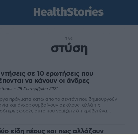
TAG
στύση
ντήσεις σε 10 ερωτήσεις που
έπονται να κάνουν οι άνδρες
stories
-
28 Σεπτεμβρίου 2021
ργα πράγματα κάτω από το σεντόνι που δημιουργούν
νία και άγχος συμβαίνουν σε όλους, αλλά τις
σότερες φορές αυτό που νομίζετε ότι κρύβει ένα...
δύο είδη πέους και πως αλλάζουν