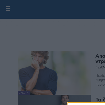
Απα
ντρ
health
Περίε
αμηχα
περισ
ΕΥΕΞΊΑ
Τα 