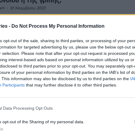
ονοϊού ή της γρίπης;
am
-
10 Νοεμβρίου 2023
άση υποχώρησης θα βρεθεί το πρώτο κύμα του
οϊού στη χώρα μας για φέτος τον χειμώνα, σύμφωνα με
ies -
Do Not Process My Personal Information
θηματικό μοντέλο του Καθηγητή...
to opt-out of the sale, sharing to third parties, or processing of your per
formation for targeted advertising by us, please use the below opt-out s
ίς συνταγογράφηση το εμβόλιο κατά
r selection. Please note that after your opt-out request is processed y
 γρίπης
eing interest-based ads based on personal information utilized by us or
stories
-
17 Νοεμβρίου 2022
disclosed to third parties prior to your opt-out. You may separately opt-
losure of your personal information by third parties on the IAB’s list of
ς συνταγογράφηση θα μπορούν να κάνουν πλέον το
. This information may also be disclosed by us to third parties on the
IA
κατά της γρίπης οι πολίτες. Όπως ανακοίνωσε ο
Participants
that may further disclose it to other third parties.
γός Υγείας, Θάνος Πλεύρης, η διαδικασία, πιθανόν να...
ωμένος κίνδυνος για εκδήλωση
l Data Processing Opt Outs
ειακού εγκεφαλικού επεισοδίου για
υς εμβολιάζονται έναντι της γρίπης
o opt-out of the Sharing of my personal data.
stories
-
8 Νοεμβρίου 2022
In