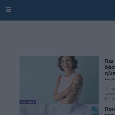
Πιο
δόσ
ηλι
health
Πιο α
υψηλή
της γ
ΕΙΔΉΣΕΙΣ
Ποι