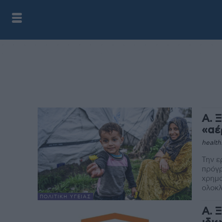
Α. 
«αέ
health
Την ε
πρόγρ
χρημα
ολοκλ
ΠΟΛΙΤΙΚΉ ΥΓΕΊΑΣ
Α. 