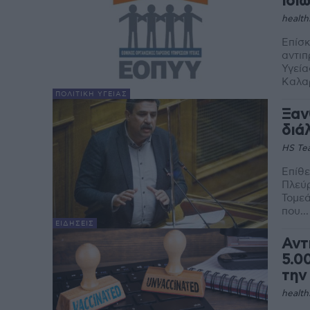
ιδι
health
Επίσ
αντιπ
Υγεία
Καλαρ
ΠΟΛΙΤΙΚΉ ΥΓΕΊΑΣ
Ξαν
διά
HS Te
Επίθε
Πλεύρ
Τομεάρ
που...
ΕΙΔΉΣΕΙΣ
Αντ
5.0
την
health