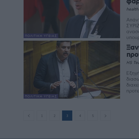
φαρ
health
Απάντ
ΣΥΡΙ
ανασφ
ΠΟΛΙΤΙΚΉ ΥΓΕΊΑΣ
υπουρ
Ξαν
προ
HS Te
Εξηγή
διασω
διαχε
προτε
ΠΟΛΙΤΙΚΉ ΥΓΕΊΑΣ
1
2
3
4
5