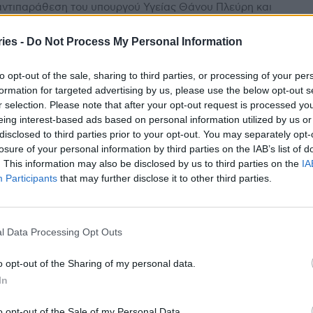
αντιπαράθεση του υπουργού Υγείας Θάνου Πλεύρη και
ομεάρχη Υγείας του ΣΥΡΙΖΑ Ανδρέα Ξανθού, αυτή τη
για τις περίπου 5.000 ανεμβολίαστους υγειονομικούς,...
ies -
Do Not Process My Personal Information
ηρή αντιπαράθεση Πλεύρη – Ξανθού
to opt-out of the sale, sharing to third parties, or processing of your per
 Βουλή
formation for targeted advertising by us, please use the below opt-out s
stories
-
8 Φεβρουαρίου 2022
r selection. Please note that after your opt-out request is processed y
eing interest-based ads based on personal information utilized by us or
ή ήταν η αντιπαράθεση μεταξύ του υπουργού Υγείας
disclosed to third parties prior to your opt-out. You may separately opt-
υ Πλεύρη και του βουλευτή του ΣΥΡΙΖΑ Ανδρέα Ξανθού
η νοσοκομειακή και φαρμακευτική κάλυψη των...
losure of your personal information by third parties on the IAB’s list of
. This information may also be disclosed by us to third parties on the
IA
Participants
that may further disclose it to other third parties.
 Βουλή το θέμα του Παίδων Πεντέλης
ερώτηση Α. Ξανθού – Νέα συνέλευση
 εργαζομένων
l Data Processing Opt Outs
stories
-
17 Ιανουαρίου 2022
o opt-out of the Sharing of my personal data.
ουλή θα συζητηθεί η απόφαση της κυβέρνησης να
In
ρέψει σε mega εμβολιαστικό κέντρο για παιδιά το
ν Πεντέλης μετά από επίκαιρη ερώτηση που...
o opt-out of the Sale of my Personal Data.