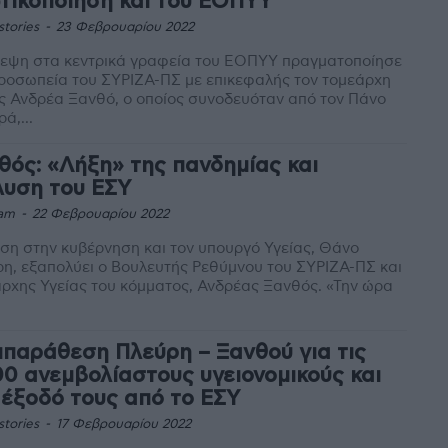
ωτικοποίηση και του ΕΟΠΥΥ
stories
-
23 Φεβρουαρίου 2022
κεψη στα κεντρικά γραφεία του ΕΟΠΥΥ πραγματοποίησε
ροσωπεία του ΣΥΡΙΖΑ-ΠΣ με επικεφαλής τον τομεάρχη
ς Ανδρέα Ξανθό, ο οποίος συνοδευόταν από τον Πάνο
ά,...
θός: «Λήξη» της πανδημίας και
λυση του ΕΣΥ
am
-
22 Φεβρουαρίου 2022
ση στην κυβέρνηση και τον υπουργό Υγείας, Θάνο
η, εξαπολύει ο Βουλευτής Ρεθύμνου του ΣΥΡΙΖΑ-ΠΣ και
χης Υγείας του κόμματος, Ανδρέας Ξανθός. «Την ώρα
ιπαράθεση Πλεύρη – Ξανθού για τις
00 ανεμβολίαστους υγειονομικούς και
 έξοδό τους από το ΕΣΥ
stories
-
17 Φεβρουαρίου 2022