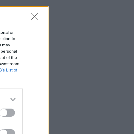
sonal or
ection to
ou may
 personal
out of the
 downstream
B’s List of