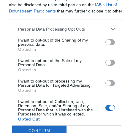
also be disclosed by us to third parties on the
IAB’s List of
Ψηφιακή υγειονομική περίθαλψη: Οι άμεσες
Downstream Participants
that may further disclose it to other
αλλαγές στα νοσοκομεία
third parties.
Personal Data Processing Opt Outs
I want to opt-out of the Sharing of my
personal data.
TAGS
ΑΣΕΠ
διοικητές νοσοκομείων
εξετάσεις
Opted In
I want to opt-out of the Sale of my
Personal Data.
Opted In
I want to opt-out of processing my
Personal Data for Targeted Advertising.
Opted In
healthstories
I want to opt-out of Collection, Use,
Retention, Sale, and/or Sharing of my
Personal Data that Is Unrelated with the
Purposes for which it was collected.
Opted Out
CONFIRM