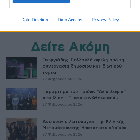
Data Deletion
Data Access
Privacy Policy
Δείτε Ακόμη
Γεωργιάδης: Πολλαπλά οφέλη από τη
συνεργασία δημοσίου και ιδιωτικού
τομέα
27 Φεβρουαρίου 2026
Παράρτημα του Παίδων “Αγία Σοφία”
στο Ίλιον – Τι ανακοινώθηκε από...
27 Φεβρουαρίου 2026
Δύο χρόνια λειτουργίας της Κλινικής
Μεταμόσχευσης Ήπατος στο «Λαϊκό»
27 Φεβρουαρίου 2026