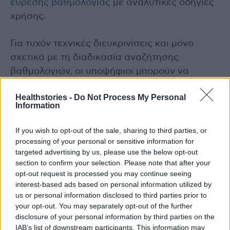
εύρεσης βαθμολογίας
με αναλυτικές οδηγίες
χρήσης.
Για τυχόν τεχνικές διευκρινίσεις και μόνο
σχετικά με τη διαδικασία αναζήτησης
βαθμολογιών, οι υποψήφιοι μπορούν να
απευθύνονται στη Διεύθυνση Ηλεκτρονικών
Healthstories -
Do Not Process My Personal
Υπηρεσιών και Διαχείρισης Δεδομένων του
Information
ΑΣΕΠ ακολουθώντας τον σύνδεσμο:
asep.gr/helpdesk
> Δημιουργία Ερωτήματος >
If you wish to opt-out of the sale, sharing to third parties, or
Τεχνικές ερωτήσεις.
processing of your personal or sensitive information for
targeted advertising by us, please use the below opt-out
section to confirm your selection. Please note that after your
Διαβάστε επίσης
opt-out request is processed you may continue seeing
interest-based ads based on personal information utilized by
Πώς μιλάνε οι γιατροί των νοσοκομείων για
us or personal information disclosed to third parties prior to
τον ξαφνικό και βίαιο θάνατο στους
your opt-out. You may separately opt-out of the further
disclosure of your personal information by third parties on the
συγγενείς;
IAB’s list of downstream participants. This information may