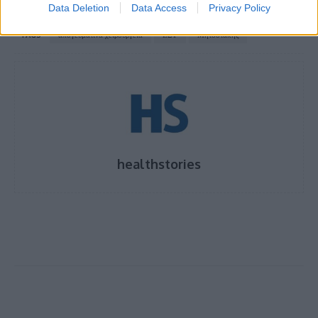
Data Deletion
Data Access
Privacy Policy
TAGS
απογευματινά χειρουργεία
ΕΣΥ
Μητσοτάκης
healthstories