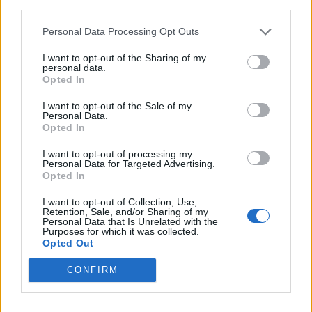
third parties.
Personal Data Processing Opt Outs
I want to opt-out of the Sharing of my
personal data.
Opted In
I want to opt-out of the Sale of my
Personal Data.
Opted In
I want to opt-out of processing my
Διαβάστε επίσης
Personal Data for Targeted Advertising.
Opted In
Από τον ν. 1397/1983 της ίδρυσης του ΕΣΥ και
I want to opt-out of Collection, Use,
το ασυμβίβαστο των γιατρών, τι έχει αλλάξει
Retention, Sale, and/or Sharing of my
Personal Data that Is Unrelated with the
μέχρι σήμερα
Purposes for which it was collected.
Opted Out
Πότε πρέπει να σταματά να χειρουργεί ένας
CONFIRM
χειρουργός