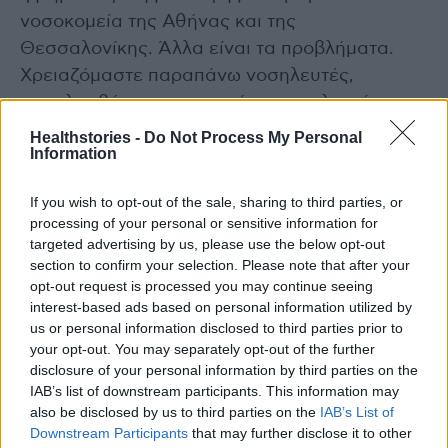
νοσοκομεία της Αθήνας και της
Θεσσαλονίκης. Άλλα είναι τα προβλήματα.
Χρειαζόμαστε παραπάνω νοσηλευτές,
προσλαμβάνουμε παραπάνω νοσηλευτές»,
υπογράμμισε ο κ. Μητσοτάκης και κατέληξε:
Healthstories -
Do Not Process My Personal
Information
«Θα κριθεί το νέο ΕΣΥ το 2027, στο τέλος της
τετραετίας δηλαδή. Γιατί η παρέμβαση αυτή
If you wish to opt-out of the sale, sharing to third parties, or
λιθαράκι-λιθαράκι ο πολίτης θα αρχίσει να
processing of your personal or sensitive information for
βλέπει την αλλαγή. Δεν θα την δει αμέσως,
targeted advertising by us, please use the below opt-out
ούτε υπάρχει κάποια μαγική λύση για να
section to confirm your selection. Please note that after your
opt-out request is processed you may continue seeing
αλλάξει ένα σύστημα που είχε στερηθεί
interest-based ads based on personal information utilized by
πόρων πολλές δεκαετίες».
us or personal information disclosed to third parties prior to
your opt-out. You may separately opt-out of the further
disclosure of your personal information by third parties on the
IAB’s list of downstream participants. This information may
also be disclosed by us to third parties on the
IAB’s List of
Downstream Participants
that may further disclose it to other