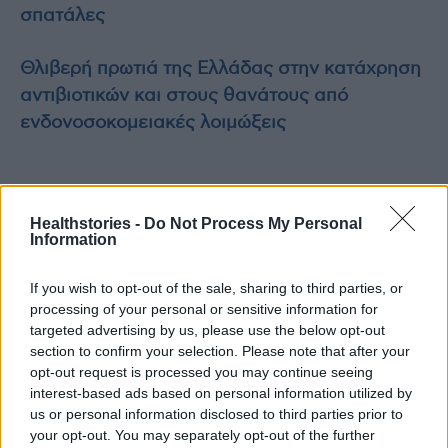
σπατάλες
Θλιβερή πρωτιά της Ελλάδας στην κατάχρηση
αντιβιοτικών και στους θανάτους από
ενδονοσοκομειακές λοιμώξεις
TAGS
Greek Economic Summit
Άρης Αγγελής
Healthstories -
Do Not Process My Personal
Information
If you wish to opt-out of the sale, sharing to third parties, or
processing of your personal or sensitive information for
targeted advertising by us, please use the below opt-out
section to confirm your selection. Please note that after your
opt-out request is processed you may continue seeing
interest-based ads based on personal information utilized by
HS Team
us or personal information disclosed to third parties prior to
your opt-out. You may separately opt-out of the further