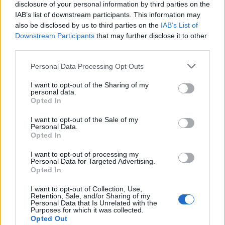
disclosure of your personal information by third parties on the
IAB’s list of downstream participants. This information may
also be disclosed by us to third parties on the
IAB’s List of
Downstream Participants
that may further disclose it to other
third parties.
Personal Data Processing Opt Outs
I want to opt-out of the Sharing of my
personal data.
Opted In
Δείτε Ακόμη
I want to opt-out of the Sale of my
Personal Data.
Γεωργιάδης: Πολλαπλά οφέλη από τη
Opted In
συνεργασία δημοσίου και ιδιωτικού
τομέα
I want to opt-out of processing my
Personal Data for Targeted Advertising.
27 Φεβρουαρίου 2026
Opted In
Παράρτημα του Παίδων “Αγία Σοφία”
I want to opt-out of Collection, Use,
στο Ίλιον – Τι ανακοινώθηκε από...
Retention, Sale, and/or Sharing of my
Personal Data that Is Unrelated with the
27 Φεβρουαρίου 2026
Purposes for which it was collected.
Opted Out