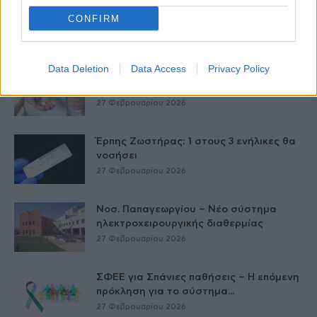
Δύο χρόνια λειτουργίας της Κλινικής
CONFIRM
Μεταμόσχευσης Ήπατος στο «Λαϊκό»
27 Φεβρουαρίου 2026
Data Deletion
Data Access
Privacy Policy
ΕΟΦ: Ανάκληση παρτίδων
αντιλιπιδαιμικού φαρμάκου
27 Φεβρουαρίου 2026
Έρπης Ζωστήρας: 1 στους 3 ενήλικες θα
νοσήσει
27 Φεβρουαρίου 2026
Νοσ. Παπαγεωργίου – Νέο σύστημα
ηλεκτροχειρουργικής διαθερμίας
27 Φεβρουαρίου 2026
ΣΦΕΕ για Σπάνιες παθήσεις – Η επόμενη
πρόκληση για το σύστημα...
27 Φεβρουαρίου 2026