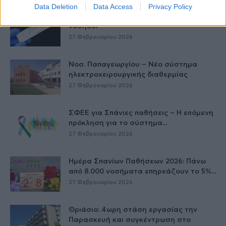
Data Deletion
Data Access
Privacy Policy
Έρπης Ζωστήρας: 1 στους 3 ενήλικες θα
νοσήσει
27 Φεβρουαρίου 2026
Νοσ. Παπαγεωργίου – Νέο σύστημα
ηλεκτροχειρουργικής διαθερμίας
27 Φεβρουαρίου 2026
ΣΦΕΕ για Σπάνιες παθήσεις – Η επόμενη
πρόκληση για το σύστημα...
27 Φεβρουαρίου 2026
Ημέρα Σπανίων Παθήσεων 2026: Πάνω
από 8.000 νοσήματα επηρεάζουν το 5%...
27 Φεβρουαρίου 2026
Θριάσιο: 4ωρη στάση εργασίας την
Παρασκευή και συγκέντρωση στο