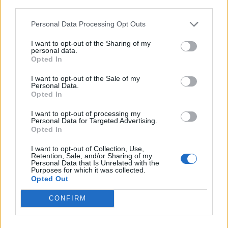
third parties.
Δείτε Ακόμη
Personal Data Processing Opt Outs
I want to opt-out of the Sharing of my
Γεωργιάδης: Πολλαπλά οφέλη από τη
personal data.
συνεργασία δημοσίου και ιδιωτικού
Opted In
τομέα
I want to opt-out of the Sale of my
27 Φεβρουαρίου 2026
Personal Data.
Opted In
Παράρτημα του Παίδων “Αγία Σοφία”
στο Ίλιον – Τι ανακοινώθηκε από...
I want to opt-out of processing my
27 Φεβρουαρίου 2026
Personal Data for Targeted Advertising.
Opted In
Δύο χρόνια λειτουργίας της Κλινικής
I want to opt-out of Collection, Use,
Retention, Sale, and/or Sharing of my
Μεταμόσχευσης Ήπατος στο «Λαϊκό»
Personal Data that Is Unrelated with the
27 Φεβρουαρίου 2026
Purposes for which it was collected.
Opted Out
ΕΟΦ: Ανάκληση παρτίδων
CONFIRM
αντιλιπιδαιμικού φαρμάκου
27 Φεβρουαρίου 2026