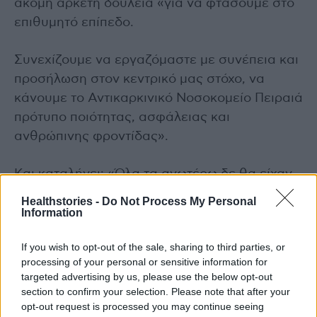
ακόμη αρκετή δουλειά «για να φτάσουμε στο
επιθυμητό επίπεδο.
Συνεχίζουμε να εργαζόμαστε με συνέπεια και
προσήλωση στον κεντρικό μας στόχο, να
κάνουμε το Αντικαρκινικό Νοσοκομείο Πειραιά
πρότυπο ποιότητας, ασφάλειας και
ανθρώπινης φροντίδας».
Και καταλήγει: «Όλα τα ανωτέρω δε θα είχαν
επιτευχθεί χωρίς την αδιάκοπη συνεισφορά
Healthstories -
Do Not Process My Personal
του προσωπικού και των εθελοντών του
Information
Νοσοκομείου Μεταξά, αλλά και χωρίς την
If you wish to opt-out of the sale, sharing to third parties, or
αμέριστη στήριξη τόσο της διοίκησης της 2ης
processing of your personal or sensitive information for
Υγειονομικής Περιφέρειας Πειραιά, όσο και
targeted advertising by us, please use the below opt-out
της ηγεσίας του Υπουργείου Υγείας».
section to confirm your selection. Please note that after your
opt-out request is processed you may continue seeing