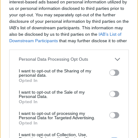
interest-based ads based on personal information utilized by
Photo Shutterstock
us or personal information disclosed to third parties prior to
your opt-out. You may separately opt-out of the further
Διαβάστε επίσης
disclosure of your personal information by third parties on the
IAB’s list of downstream participants. This information may
Ήλιος και παιδιά: Η σημασία της
also be disclosed by us to third parties on the
IAB’s List of
Downstream Participants
that may further disclose it to other
φωτοπροστασίας από μικρή ηλικία
third parties.
Ακατάλληλες παραλίες στην Αττική: Η λίστα
Personal Data Processing Opt Outs
του ΠΑΚΟΕ με τα μολυσμένα νερά
I want to opt-out of the Sharing of my
personal data.
Opted In
I want to opt-out of the Sale of my
Personal Data.
TAGS
αξιολόγηση νοσοκομείων
νοσοκομείο Μεταξά
Opted In
Σαράντος Ευσταθόπουλος
I want to opt-out of processing my
Personal Data for Targeted Advertising.
Opted In
I want to opt-out of Collection, Use,