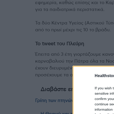
εφημερία, καθώς επίσης και το Κα
για τα παιδιατρικά περιστατικά.
Τα δύο Κέντρα Υγείας (Αστικού Τύπ
από το πρωί μέχρι τις 10 το βράδυ.
Το tweet του Πλεύρη
Έπειτα από 3 έτη γιορτάζουμε καν
καρναβαλιού την Πάτρα όλα τα Νοσ
έχουν διευρυμένο ωράριο. Οι υγειο
προσέχουμε τα ατυχήματα.
Healthstor
If you wish 
Διαβάστε επίσης
sensitive in
confirm you
Γρίπη των πτηνών – Γιατί ανησυχεί
continue se
information 