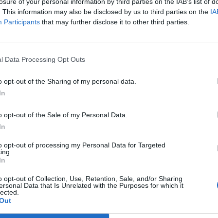
βασάκι στον Μητσοτάκη και το μπούλινγκ της
losure of your personal information by third parties on the IAB’s list of
. This information may also be disclosed by us to third parties on the
IA
Participants
that may further disclose it to other third parties.
ρώσεις με παλμικές ραδιοσυχνότητες
l Data Processing Opt Outs
o opt-out of the Sharing of my personal data.
πατρινό καρναβάλι
σε εφημερία τα νοσοκομεία
In
o opt-out of the Sale of my Personal Data.
In
to opt-out of processing my Personal Data for Targeted
ing.
In
o opt-out of Collection, Use, Retention, Sale, and/or Sharing
ersonal Data that Is Unrelated with the Purposes for which it
lected.
Out
Δείτε Ακόμη