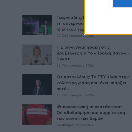
Γεωργιάδης: Πολλαπλά οφέλη από
τη συνεργασία δημοσίου και
ιδιωτικού τομέα
27 Φεβρουαρίου 2026
Η Ειρήνη Αγαπηδάκη στις
Βρυξέλλες για το «Προλαμβάνω» –
3 εκατ....
26 Φεβρουαρίου 2026
Θεμιστοκλέους: Το ΕΣΥ είναι στην
καλύτερη φάση που έχει υπάρξει
ποτέ...
25 Φεβρουαρίου 2026
Ψυχοκοινωνική αποκατάσταση:
Οπισθοδρόμηση και συρρίκνωση
των κοινοτικών δομών
24 Φεβρουαρίου 2026