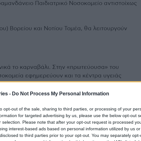
ραμανδάνειο Παιδιατρικό Νοσοκομείο αντιστοίχως
ου) Βορείου και Νοτίου Τομέα, θα λειτουργούν
ονικά το καρναβάλι. Στην «πρωτεύουσα» του
οκομεία εφημερεύουν και τα κέντρα υγειάς
νομικοί μας είναι πανέτοιμοι. Γιορτάζουμε αλλά
ies -
Do Not Process My Personal Information
to opt-out of the sale, sharing to third parties, or processing of your per
formation for targeted advertising by us, please use the below opt-out s
r selection. Please note that after your opt-out request is processed y
 τον Παγκόσμιο Οργανισμό Υγείας
eing interest-based ads based on personal information utilized by us or
disclosed to third parties prior to your opt-out. You may separately opt-