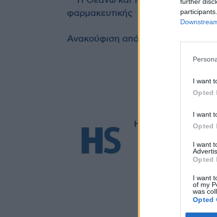
Η Θεανώ και τα γενέθλια, το ρα
further disc
participants
φαρμακευτικής
Downstream 
Ανακούφιση από τον πόνο στις αρθ
Persona
I want t
TAGS
Πάτρα
Opted 
I want t
HS Team
Opted 
I want 
Advertis
Opted 
I want t
of my P
was col
Opted 