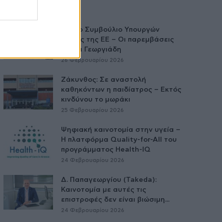
Άτυπο Συμβούλιο Υπουργών
Υγείας της ΕE – Οι παρεμβάσεις
Άδωνι Γεωργιάδη
26 Φεβρουαρίου 2026
Ζάκυνθος: Σε αναστολή
καθηκόντων η παιδίατρος – Εκτός
κινδύνου το μωράκι
25 Φεβρουαρίου 2026
Ψηφιακή καινοτομία στην υγεία –
H πλατφόρμα Quality-for-All του
προγράμματος Health-IQ
24 Φεβρουαρίου 2026
Δ. Παπαγεωργίου (Takeda):
Καινοτομία με αυτές τις
επιστροφές δεν είναι βιώσιμη...
24 Φεβρουαρίου 2026