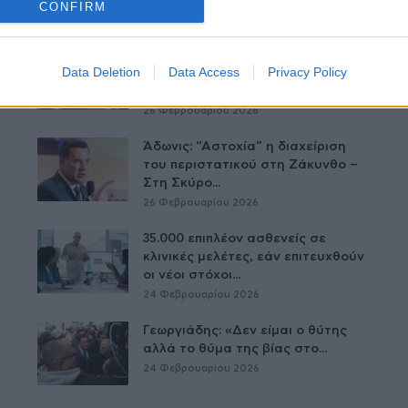
CONFIRM
Θριάσιο: 4ωρη στάση εργασίας
Data Deletion
Data Access
Privacy Policy
την Παρασκευή και συγκέντρωση
στο νοσοκομείο
26 Φεβρουαρίου 2026
Άδωνις: “Αστοχία” η διαχείριση
του περιστατικού στη Ζάκυνθο –
Στη Σκύρο...
26 Φεβρουαρίου 2026
35.000 επιπλέον ασθενείς σε
κλινικές μελέτες, εάν επιτευχθούν
οι νέοι στόχοι...
24 Φεβρουαρίου 2026
Γεωργιάδης: «Δεν είμαι ο θύτης
αλλά το θύμα της βίας στο...
24 Φεβρουαρίου 2026