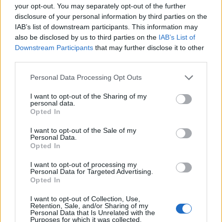
healthstories
your opt-out. You may separately opt-out of the further
disclosure of your personal information by third parties on the
IAB’s list of downstream participants. This information may
also be disclosed by us to third parties on the
IAB’s List of
Downstream Participants
that may further disclose it to other
third parties.
Personal Data Processing Opt Outs
I want to opt-out of the Sharing of my
personal data.
Opted In
Δείτε Ακόμη
I want to opt-out of the Sale of my
Personal Data.
Opted In
Γεωργιάδης: Πολλαπλά οφέλη από τη
συνεργασία δημοσίου και ιδιωτικού
I want to opt-out of processing my
Personal Data for Targeted Advertising.
τομέα
Opted In
27 Φεβρουαρίου 2026
I want to opt-out of Collection, Use,
Παράρτημα του Παίδων “Αγία Σοφία”
Retention, Sale, and/or Sharing of my
Personal Data that Is Unrelated with the
στο Ίλιον – Τι ανακοινώθηκε από...
Purposes for which it was collected.