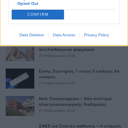
27 Φεβρουαρίου 2026
Opted Out
CONFIRM
Δύο χρόνια λειτουργίας της Κλινικής
Μεταμόσχευσης Ήπατος στο «Λαϊκό»
27 Φεβρουαρίου 2026
Data Deletion
Data Access
Privacy Policy
ΕΟΦ: Ανάκληση παρτίδων
αντιλιπιδαιμικού φαρμάκου
27 Φεβρουαρίου 2026
Έρπης Ζωστήρας: 1 στους 3 ενήλικες θα
νοσήσει
27 Φεβρουαρίου 2026
Νοσ. Παπαγεωργίου – Νέο σύστημα
ηλεκτροχειρουργικής διαθερμίας
27 Φεβρουαρίου 2026
ΣΦΕΕ για Σπάνιες παθήσεις – Η επόμενη