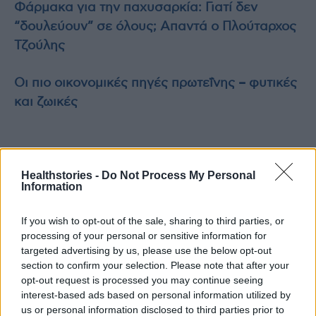
Φάρμακα για την παχυσαρκία: Γιατί δεν
“δουλεύουν” σε όλους; Απαντά ο Πλούταρχος
Τζούλης
Οι πιο οικονομικές πηγές πρωτεΐνης – φυτικές
και ζωικές
TAGS
Βάσω Ραφαέλα Βακουφτσή
καλπροτεκτίνη
νόσος του Crohn
Healthstories -
Do Not Process My Personal
Information
Σύλλογος Ατόμων με Νόσο του Crohn και Ελκώδη Κολίτιδα Ελλάδας
If you wish to opt-out of the sale, sharing to third parties, or
processing of your personal or sensitive information for
targeted advertising by us, please use the below opt-out
section to confirm your selection. Please note that after your
opt-out request is processed you may continue seeing
interest-based ads based on personal information utilized by
us or personal information disclosed to third parties prior to