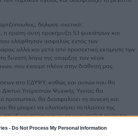
 των παρόχων υγείας και διασφαλίζει το μέγιστο
αρτζόπουλος, δήλωσε σχετικά:
Υ., η πρώτη αυτή προκήρυξη 53 ψυχιάτρων και
ς που ελήφθησαν ασφαλώς εντός των
ώρας αλλά και μετά από προσεκτική εκτίμηση των
στη δυνατή λόγω της ύπαρξης των νέων
άνων, που έχουμε πλέον στην διάθεσή μας.
σεων στο ΕΔΥΨΥ, καθώς και αυτών που θα
 Δίκτυο Υπηρεσιών Ψυχικής Υγείας θα
κό προσωπικό, θα διασφαλίσει τη συνεχή και
ι θα μπορεί να υλοποιήσει το πλαίσιο της
ματικά και σύμφωνα με τα ευρωπαϊκά πρότυπα,
όλων των πολιτών σε ποιοτικές υπηρεσίες
ies -
Do Not Process My Personal Information