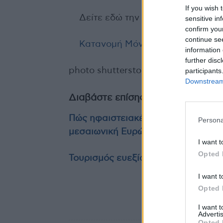
If you wish 
Δείτε εδώ την κατανομή των μό
sensitive in
confirm you
continue se
Κατανομή Μόνιμων Θέσεων ΕΔ
information 
further disc
photo shutterstock
participants
Downstream 
Διαβάστε επίσης
Πώς ηφαιστειακές εκρήξεις, ενδέχ
Persona
μεσαιωνική Ευρώπη
I want t
Opted 
Τουρισμός ευεξίας: Τι έδειξε νέα έ
I want t
Opted 
I want 
TAGS
Δημήτρης Βαρτζ
Advertis
Opted 