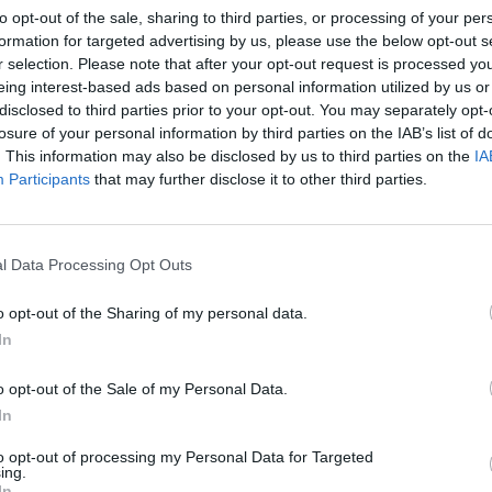
to opt-out of the sale, sharing to third parties, or processing of your per
νιμων θέσεων για το ΕΔΥΨΥ
formation for targeted advertising by us, please use the below opt-out s
r selection. Please note that after your opt-out request is processed y
eing interest-based ads based on personal information utilized by us or
ΥΨΥ
disclosed to third parties prior to your opt-out. You may separately opt-
losure of your personal information by third parties on the IAB’s list of
. This information may also be disclosed by us to third parties on the
IA
Participants
that may further disclose it to other third parties.
εται να έφεραν τον Μαύρο Θάνατο στη
l Data Processing Opt Outs
o opt-out of the Sharing of my personal data.
In
ρευνα του ΕΛΙΤΟΥΡ, τι πρέπει να αλλάξει
o opt-out of the Sale of my Personal Data.
In
to opt-out of processing my Personal Data for Targeted
όπουλος
ΕΔΥΨΥ
προκήρυξη μόνιμων θέσεων
ing.
In