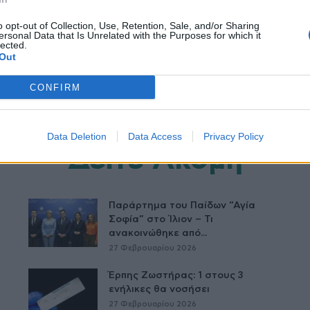
o opt-out of Collection, Use, Retention, Sale, and/or Sharing
ersonal Data that Is Unrelated with the Purposes for which it
lected.
Out
CONFIRM
Data Deletion
Data Access
Privacy Policy
Δείτε Ακόμη
Παράρτημα του Παίδων “Αγία
Σοφία” στο Ίλιον – Τι
ανακοινώθηκε από...
27 Φεβρουαρίου 2026
Έρπης Ζωστήρας: 1 στους 3
ενήλικες θα νοσήσει
27 Φεβρουαρίου 2026