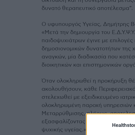
δικτύωση και τη συνεργασία μεταξύ
δυνατό θεραπευτικό αποτέλεσμα”.
Ο υφυπουργός Υγείας, Δημήτρης Β
«Μετά την δημιουργία του Ε.Δ.Υ.Ψ.
παιδοψυχιάτρων έγινε με επιλογέ
δημοσιονομικών δυνατοτήτων της χ
αναγκών, μία διαδικασία που κατέ
διοικητικών και επιστημονικών οργ
Όταν ολοκληρωθεί η προκήρυξη θέ
ακολουθήσουν, κάθε Περιφερειακό
στελεχωθεί με εξειδικευμένο ιατρι
ολοκληρωμένη παροχή υπηρεσιών κα
Μεταρρύθμισης, πλήρως, αποτελεσ
εξασφαλίζοντας ισότιμη πρόσβαση 
Healthstor
ψυχικής υγείας.»