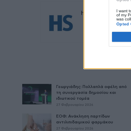
I want t
healthstories
of my P
was col
Opted 
Γεωργιάδης: Πολλαπλά οφέλη από
τη συνεργασία δημοσίου και
ιδιωτικού τομέα
27 Φεβρουαρίου 2026
ΕΟΦ: Ανάκληση παρτίδων
αντιλιπιδαιμικού φαρμάκου
27 Φεβρουαρίου 2026