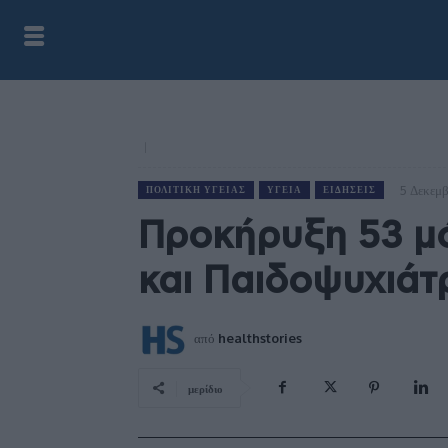
5 Δεκεμ
ΠΟΛΙΤΙΚΉ ΥΓΕΊΑΣ
ΥΓΕΊΑ
ΕΙΔΉΣΕΙΣ
Προκήρυξη 53 μ
και Παιδοψυχιάτ
από
healthstories
μερίδιο