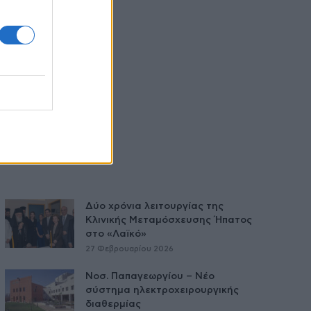
Δύο χρόνια λειτουργίας της
Κλινικής Μεταμόσχευσης Ήπατος
στο «Λαϊκό»
27 Φεβρουαρίου 2026
Νοσ. Παπαγεωργίου – Νέο
σύστημα ηλεκτροχειρουργικής
διαθερμίας