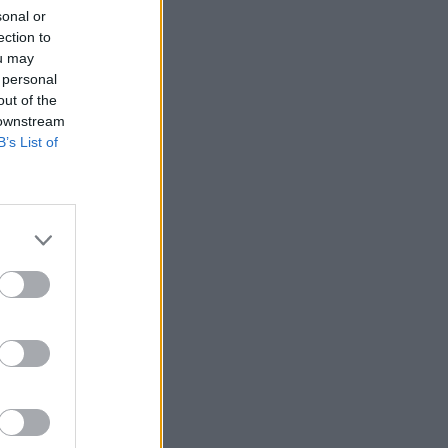
sonal or
ection to
ou may
 personal
out of the
 downstream
B’s List of