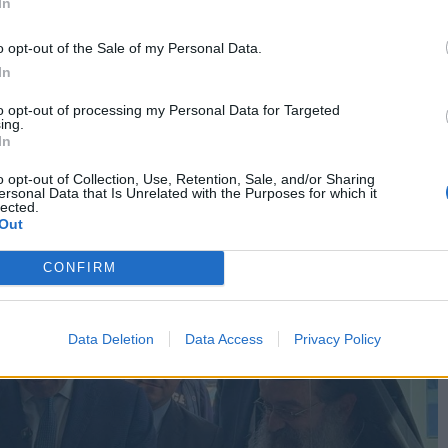
In
o opt-out of the Sale of my Personal Data.
ργός Υγείας επισκέφθηκε τα Ψαρά, όπου
In
ου Πολυδύναμου Περιφερειακού Ιατρείου, που
to opt-out of processing my Personal Data for Targeted
καμψης και Ανθεκτικότητας, συνολικής αξίας 2,1
ing.
In
o opt-out of Collection, Use, Retention, Sale, and/or Sharing
ersonal Data that Is Unrelated with the Purposes for which it
lected.
Out
CONFIRM
Data Deletion
Data Access
Privacy Policy