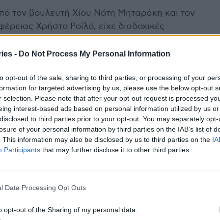
πό τον βουλευτή Χίου Νότη Μηταράκη και τον
φέρειας Χρήστο Ροϊλό, είχε διαδοχικές
ηρεσιών, τον Ιατρικό Σύλλογο, τους συλλόγους
ινοπαθών, καθώς και το Εργατικό Κέντρο Χίου.
ies -
Do Not Process My Personal Information
 δεσμεύτηκε να εξετάσει άμεσα τα αιτήματα που
to opt-out of the sale, sharing to third parties, or processing of your per
ς προσλήψεις εντός του 2026.
formation for targeted advertising by us, please use the below opt-out s
r selection. Please note that after your opt-out request is processed y
ίναι εξαιρετική. Θα γίνει ακόμη καλύτερη με τις
eing interest-based ads based on personal information utilized by us or
εγκαίνια των νέων ΤΕΠ πήγαν εξαιρετικά καλά και
disclosed to third parties prior to your opt-out. You may separately opt-
losure of your personal information by third parties on the IAB’s list of
ο της Χίου», δήλωσε ο Υπουργός.
. This information may also be disclosed by us to third parties on the
IA
Participants
that may further disclose it to other third parties.
ς ευχαρίστησε τον Υπουργό, επισημαίνοντας πως
 βρήκε λύσεις εκεί όπου υπήρχαν δυνατότητες
l Data Processing Opt Outs
o opt-out of the Sharing of my personal data.
 Πλήρως ανακαινισμένο Πολυδύναμο Ιατρείο και