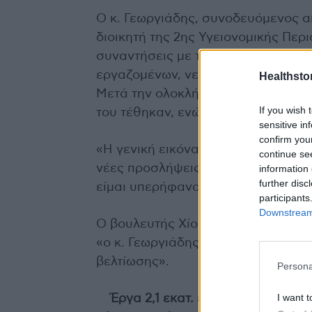
Ο κ. Γεωργιάδης, συνοδευόμενος α
διοικητή της 2ης Υγειονομικής Περι
συναντήσεις με τους διευθυντές υπ
εργαζομένων, νεφροπαθών και καρκ
Healthstor
Μετά την ολοκλήρωση των επαφών,
If you wish 
του τέθηκαν, ενώ προανήγγειλε νέε
sensitive in
confirm you
«Η γενική εικόνα του νοσοκομείου ε
continue se
νέες προσλήψεις που έρχονται. Τα 
information 
further disc
είμαι υπερήφανος για το νοσοκομεί
participants
Downstream 
Ο βουλευτής Χίου Νότης Μηταράκη
«ο κ. Γεωργιάδης ήρθε, άκουσε και
βελτίωσης».
Persona
I want t
Έργα 2,1 εκατ. ευρώ στα Ψαρά –