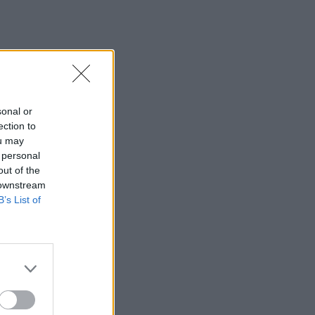
sonal or
ection to
ou may
 personal
out of the
 downstream
B’s List of