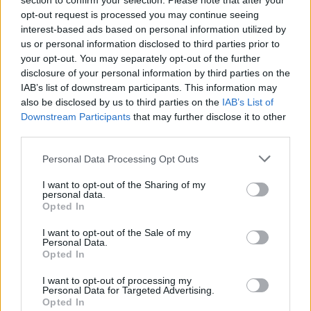
section to confirm your selection. Please note that after your
εξετάσεις».
opt-out request is processed you may continue seeing
interest-based ads based on personal information utilized by
Διαβάστε επίσης
us or personal information disclosed to third parties prior to
your opt-out. You may separately opt-out of the further
Αγαπηδάκη: Η Ελλάδα από παρατηρητής,
disclosure of your personal information by third parties on the
IAB’s list of downstream participants. This information may
διαμορφωτής πολιτικών υγείας σε διεθνές
also be disclosed by us to third parties on the
IAB’s List of
επίπεδο
Downstream Participants
that may further disclose it to other
third parties.
Αγαπηδάκη από Ξάνθη: Η φροντίδα υγείας
Personal Data Processing Opt Outs
δεν πρέπει να γνωρίζει αποστάσεις
I want to opt-out of the Sharing of my
personal data.
Opted In
I want to opt-out of the Sale of my
Personal Data.
Opted In
TAGS
δωρεάν
Εθνικό Πρόγραμμα Πρόληψης «ΠΡΟΛΑΜΒΑΝΩ».
I want to opt-out of processing my
φάρμακα για την παχυσαρκία
Personal Data for Targeted Advertising.
Opted In