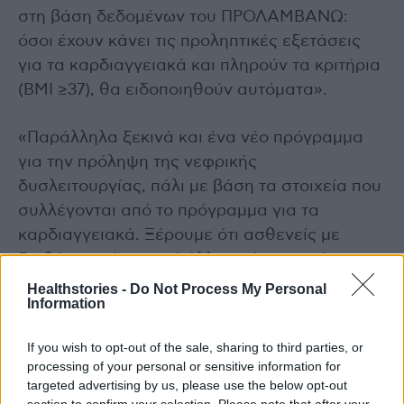
στη βάση δεδομένων του ΠΡΟΛΑΜΒΑΝΩ:
όσοι έχουν κάνει τις προληπτικές εξετάσεις
για τα καρδιαγγειακά και πληρούν τα κριτήρια
(BMI ≥37), θα ειδοποιηθούν αυτόματα».
«Παράλληλα ξεκινά και ένα νέο πρόγραμμα
για την πρόληψη της νεφρικής
δυσλειτουργίας, πάλι με βάση τα στοιχεία που
συλλέγονται από το πρόγραμμα για τα
καρδιαγγειακά. Ξέρουμε ότι ασθενείς με
διαβήτη, υπέρταση ή άλλα χρόνια νοσήματα
κινδυνεύουν από βλάβες στα νεφρά μέσα στο
Healthstories -
Do Not Process My Personal
Information
χρόνο. Θέλουμε να εντοπίσουμε αυτές τις
βλάβες έγκαιρα, πριν εξελιχθούν, και αυτό
If you wish to opt-out of the sale, sharing to third parties, or
μπορεί να γίνει μόνο αν υπάρχουν τα
processing of your personal or sensitive information for
διαγνωστικά δεδομένα από τις προληπτικές
targeted advertising by us, please use the below opt-out