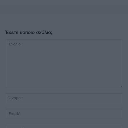
Έχετε κάποιο σχόλιο;
Σχόλιο:
Όν
Ema
Ισ