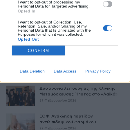
I want to opt-out of processing my
Personal Data for Targeted Advertising.
Opted In
Δείτε Ακόμη
I want to opt-out of Collection, Use,
Retention, Sale, and/or Sharing of my
Personal Data that Is Unrelated with the
Γεωργιάδης: Πολλαπλά οφέλη από τη
Purposes for which it was collected.
συνεργασία δημοσίου και ιδιωτικού
Opted Out
τομέα
27 Φεβρουαρίου 2026
CONFIRM
Παράρτημα του Παίδων “Αγία Σοφία”
στο Ίλιον – Τι ανακοινώθηκε από...
Data Deletion
Data Access
Privacy Policy
27 Φεβρουαρίου 2026
Δύο χρόνια λειτουργίας της Κλινικής
Μεταμόσχευσης Ήπατος στο «Λαϊκό»
27 Φεβρουαρίου 2026
ΕΟΦ: Ανάκληση παρτίδων
αντιλιπιδαιμικού φαρμάκου
27 Φεβρουαρίου 2026