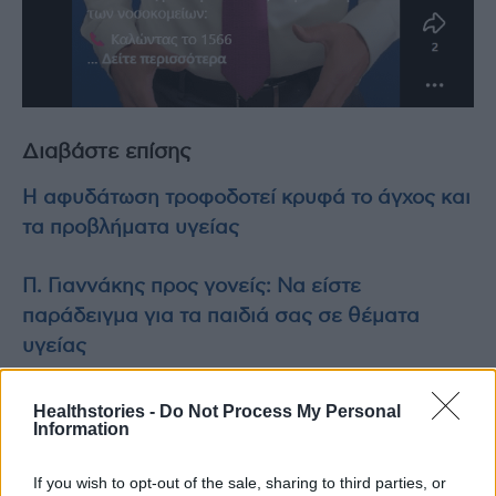
Διαβάστε επίσης
Η αφυδάτωση τροφοδοτεί κρυφά το άγχος και
τα προβλήματα υγείας
Π. Γιαννάκης προς γονείς: Να είστε
παράδειγμα για τα παιδιά σας σε θέματα
υγείας
Τίμιο Ξύλο και Άρραφος Χιτώνας του Χριστού
Healthstories -
Do Not Process My Personal
Information
στο Νοσοκομείο Μεταξά – Συγκίνηση και
κατάνυξη
If you wish to opt-out of the sale, sharing to third parties, or