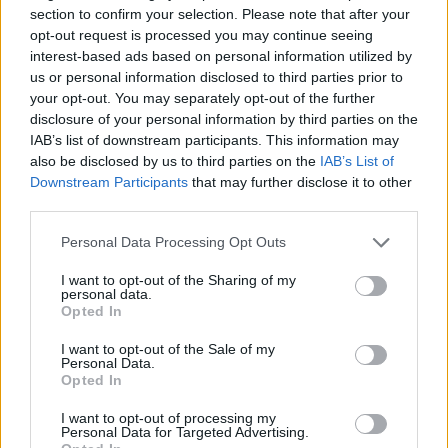
section to confirm your selection. Please note that after your
επιθεώρησε τις εργασίες και την πρόοδο του
opt-out request is processed you may continue seeing
έργου έκανε την ακόλουθη δήλωση:
interest-based ads based on personal information utilized by
us or personal information disclosed to third parties prior to
«Αυτό θα είναι το ωραιότερο νοσοκομείο στην
your opt-out. You may separately opt-out of the further
disclosure of your personal information by third parties on the
Ελλάδα, ίσως ένα από τα ωραιότερα
IAB’s list of downstream participants. This information may
νοσοκομεία του κόσμου και είναι δική μας
also be disclosed by us to third parties on the
IAB’s List of
ευθύνη να το στελεχώσουμε με το κατάλληλο
Downstream Participants
that may further disclose it to other
third parties.
προσωπικό. Από τις αρχές του 2027 θα έχουμε
εδώ στη Θεσσαλονίκη το καλύτερο
Personal Data Processing Opt Outs
παιδιατρικό νοσοκομείο της Ανατολικής
I want to opt-out of the Sharing of my
Ευρώπης. Είμαι υπερήφανος. Προχωράνε τα
personal data.
Opted In
έργα εντός χρονοδιαγράμματος και το
Υπουργείο Υγείας είναι εδώ για να βοηθήσει
I want to opt-out of the Sale of my
Personal Data.
σε οποτεδήποτε χρειάζεται».
Opted In
I want to opt-out of processing my
Personal Data for Targeted Advertising.