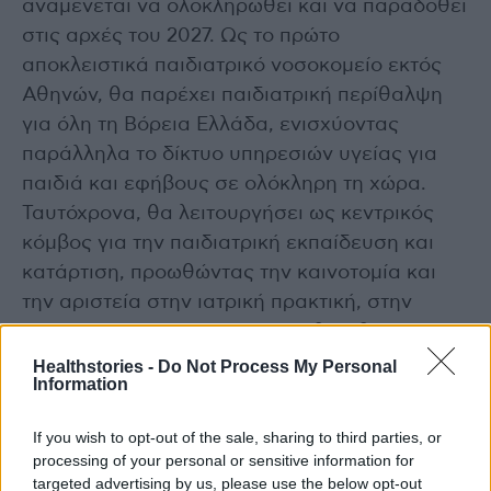
αναμένεται να ολοκληρωθεί και να παραδοθεί
στις αρχές του 2027. Ως το πρώτο
αποκλειστικά παιδιατρικό νοσοκομείο εκτός
Αθηνών, θα παρέχει παιδιατρική περίθαλψη
για όλη τη Βόρεια Ελλάδα, ενισχύοντας
παράλληλα το δίκτυο υπηρεσιών υγείας για
παιδιά και εφήβους σε ολόκληρη τη χώρα.
Ταυτόχρονα, θα λειτουργήσει ως κεντρικός
κόμβος για την παιδιατρική εκπαίδευση και
κατάρτιση, προωθώντας την καινοτομία και
την αριστεία στην ιατρική πρακτική, στην
έρευνα και την εκπαίδευση καθώς θα
στεγάζει πανεπιστημιακές εγκαταστάσεις
Healthstories -
Do Not Process My Personal
Information
διδασκαλίας και έρευνας, καθώς και
εργαστήρια μάθησης και έρευνας.
If you wish to opt-out of the sale, sharing to third parties, or
processing of your personal or sensitive information for
Ο Υπουργός Υγείας Άδωνις Γεωργιάδης, αφού
targeted advertising by us, please use the below opt-out