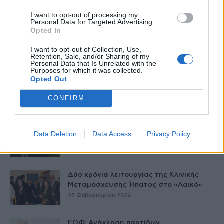
I want to opt-out of processing my
Personal Data for Targeted Advertising.
Opted In
I want to opt-out of Collection, Use,
Δείτε Ακόμη
Retention, Sale, and/or Sharing of my
Personal Data that Is Unrelated with the
Purposes for which it was collected.
Γεωργιάδης: Πολλαπλά οφέλη από τη
Opted Out
συνεργασία δημοσίου και ιδιωτικού
τομέα
CONFIRM
27 Φεβρουαρίου 2026
Παράρτημα του Παίδων “Αγία Σοφία”
Data Deletion
Data Access
Privacy Policy
στο Ίλιον – Τι ανακοινώθηκε από...
27 Φεβρουαρίου 2026
Δύο χρόνια λειτουργίας της Κλινικής
Μεταμόσχευσης Ήπατος στο «Λαϊκό»
27 Φεβρουαρίου 2026
ΕΟΦ: Ανάκληση παρτίδων