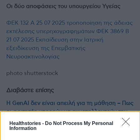
Οι δύο αποφάσεις του υπουργείου Υγείας
ΦΕΚ 132 Α 25 07 2025 τροποποίηση της άδειας
εκτέλεσης υπερηχογραφημάτων
ΦΕΚ 3869 Β
21 07 2025 Εκπαίδευση στην Ιατρική
εξειδίκευση της Επεμβατικής
Νευροακτινολογίας
photo shutterstock
Διαβάστε επίσης
Η GenAI δεν είναι απειλή για τη μάθηση – Πως
οι φοιτητές μπορούν να εκμεταλλευτούν την
τεχνολογία
Healthstories -
Do Not Process My Personal
Information
Αύγουστος: Μήνας ευαισθητοποίησης για το