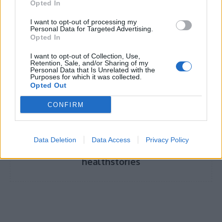
Opted In
HPV: Μύθοι και αλήθειες για τις μυρμηγκιές
I want to opt-out of processing my
και τα κονδυλώματα
Personal Data for Targeted Advertising.
Opted In
I want to opt-out of Collection, Use,
Retention, Sale, and/or Sharing of my
Personal Data that Is Unrelated with the
TAGS
Διαβήτης
ΣΕΙΒ
τεχνολογίες διαβήτη
Purposes for which it was collected.
Opted Out
CONFIRM
Data Deletion
Data Access
Privacy Policy
healthstories