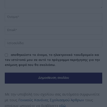
Σχόλιο:
Όν
Ema
Ισ
αποθηκεύστε το όνομα, το ηλεκτρονικό ταχυδρομείο και
τον ιστότοπό μου σε αυτό το πρόγραμμα περιήγησης για την
επόμενη φορά που θα σχολιάσω.
Με την υποβολή του σχολίου σας αυτόματα συμφωνείτε
με τους
Γενικούς Κανόνες Σχολιασμού Άρθρων
τους
οποίους μπορείτε να διαβάσετε
εδώ
.