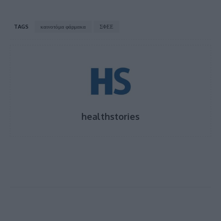
TAGS
καινοτόμα φάρμακα
ΣΦΕΕ
healthstories