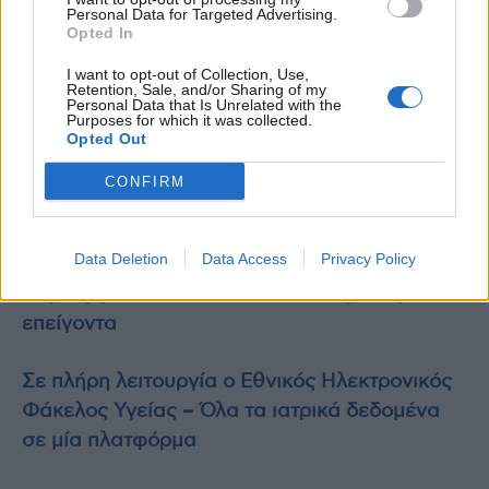
μιλάμε για βιώσιμο φαρμακευτικό σύστημα
Personal Data for Targeted Advertising.
Opted In
και έγκαιρη καθολική πρόσβαση για όλους
τους Έλληνες ασθενείς, χρειάζονται
I want to opt-out of Collection, Use,
Retention, Sale, and/or Sharing of my
περισσότερες πράξεις που φέρνουν
Personal Data that Is Unrelated with the
Purposes for which it was collected.
αποτελέσματα και ουσιαστική δέσμευση”,
Opted Out
κατέληξε.
CONFIRM
Διαβάστε επίσης
Data Deletion
Data Access
Privacy Policy
Το ΕΣΥ αλλάζει – Μείωση 40% στις λίστες
χειρουργείων και 18% κάτω οι αναμονές στα
επείγοντα
Σε πλήρη λειτουργία ο Εθνικός Ηλεκτρονικός
Φάκελος Υγείας – Όλα τα ιατρικά δεδομένα
σε μία πλατφόρμα