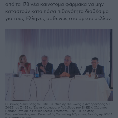
από τα 178 νέα καινοτόμα φάρμακα να μην
καταστούν κατά πάσα πιθανότητα διαθέσιμα
για τους Έλληνες ασθενείς στο άμεσο μέλλον.
Ο Γενικός Διευθυντής του ΣΦΕΕ κ. Μιχάλης Χειμώνας, η Αντιπρόεδρος Δ.Σ.
ΣΦΕΕ του ΣΦΕΕ κα Έλενα Χουλιάρα, ο Πρόεδρος του ΣΦΕΕ κ. Ολύμπιος
Παπαδημητρίου, ο Market Access Director του ΣΦΕΕ κ. Χρίστος
Γεωργακόπουλος και ο Επικεφαλής Consulting & Έρευνας Αγοράς της IQVIA
κ. Κώστας Γεωργίου.