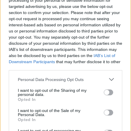
processing of your personal or sensitive information for
και τις διαδικασίες αποζημίωσης μεταξύ
targeted advertising by us, please use the below opt-out
άλλων – όσο και ένα βιώσιμο επιχειρηματικό
section to confirm your selection. Please note that after your
περιβάλλον, ώστε οι εταιρίες του κλάδου να
opt-out request is processed you may continue seeing
έχουν τη δυνατότητα να λανσάρουν τα νέα
interest-based ads based on personal information utilized by
us or personal information disclosed to third parties prior to
καινοτόμα φάρμακα στη χώρα μας”, ανέφερε
your opt-out. You may separately opt-out of the further
ο πρόεδρος του
ΣΦΕΕ
κ. Ο. Παπαδημητρίου.
disclosure of your personal information by third parties on the
IAB’s list of downstream participants. This information may
Ως ΣΦΕΕ επιμένουμε – συνέχισε – ότι η
also be disclosed by us to third parties on the
IAB’s List of
Downstream Participants
that may further disclose it to other
Πολιτεία θα πρέπει να υλοποιήσει άμεσα τις
third parties.
δεσμεύσεις της όπως: ενίσχυση της δημόσιας
φαρμακευτικής δαπάνης, ουσιαστικός
Personal Data Processing Opt Outs
εξορθολογισμός των υποχρεωτικών
I want to opt-out of the Sharing of my
personal data.
επιστροφών, στρατηγική αξιολόγηση και
Opted In
αποζημίωση των νέων φαρμάκων και φυσικά
I want to opt-out of the Sale of my
διαρθρωτικές μεταρρυθμίσεις που θα
Personal Data.
επιτρέψουν στο σύστημα να λειτουργήσει
Opted In
δίκαια και αποτελεσματικά. “Αν θέλουμε να
I want to opt-out of processing my