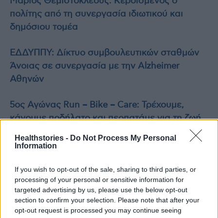
Μάριος Θεμιστοκλέους: Kερδισμένος ο
πολίτης από τη συνεργασία ιδιωτικού και
δημόσιου τομέα
ΕΔΔΥΠΠΥ: Δίκτυο συμβουλευτικών σταθμών
Άνοιας σε συνεργασία με την Alzheimer
Αθηνών
5ος Αγώνας Run – Bike – Care: Τρέχουμε,
κάνουμε ποδήλατο και περπατάμε για τη ζωή
Healthstories -
Do Not Process My Personal
Information
TAGS
Μάριος Θεμιστοκλέους
νοσοκομείο Χίου
If you wish to opt-out of the sale, sharing to third parties, or
processing of your personal or sensitive information for
targeted advertising by us, please use the below opt-out
section to confirm your selection. Please note that after your
opt-out request is processed you may continue seeing