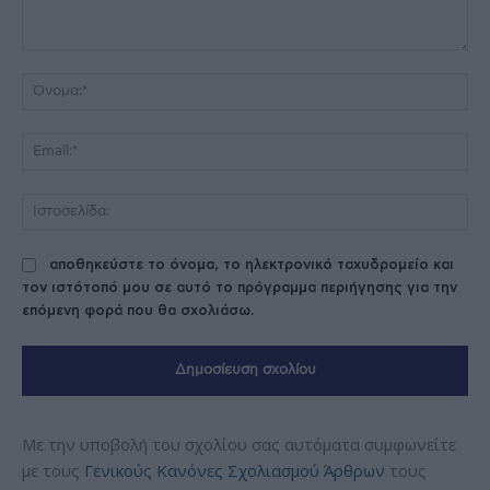
Σχόλιο:
Όν
Ema
Ισ
αποθηκεύστε το όνομα, το ηλεκτρονικό ταχυδρομείο και
τον ιστότοπό μου σε αυτό το πρόγραμμα περιήγησης για την
επόμενη φορά που θα σχολιάσω.
Με την υποβολή του σχολίου σας αυτόματα συμφωνείτε
με τους
Γενικούς Κανόνες Σχολιασμού Άρθρων
τους