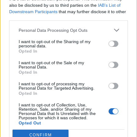
also be disclosed by us to third parties on the
IAB’s List of
ΟΕΝΓΕ: Νέος πρόεδρος, ο ορθοπεδικός
Downstream Participants
that may further disclose it to other
Γιάννης Γαλανόπουλος
third parties.
Personal Data Processing Opt Outs
I want to opt-out of the Sharing of my
personal data.
TAGS
εγκαύματα
νοσοκομείο Ελπίς
χειρουργείο
Opted In
I want to opt-out of the Sale of my
Personal Data.
Opted In
I want to opt-out of processing my
Personal Data for Targeted Advertising.
Opted In
healthstories
I want to opt-out of Collection, Use,
Retention, Sale, and/or Sharing of my
Personal Data that Is Unrelated with the
Purposes for which it was collected.
Opted Out
CONFIRM