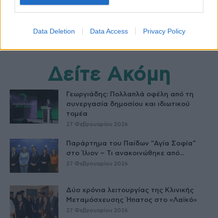
Data Deletion
Data Access
Privacy Policy
Δείτε Ακόμη
Γεωργιάδης: Πολλαπλά οφέλη από τη
συνεργασία δημοσίου και ιδιωτικού
τομέα
27 Φεβρουαρίου 2026
Παράρτημα του Παίδων “Αγία Σοφία”
στο Ίλιον – Τι ανακοινώθηκε από...
27 Φεβρουαρίου 2026
Δύο χρόνια λειτουργίας της Κλινικής
Μεταμόσχευσης Ήπατος στο «Λαϊκό»
27 Φεβρουαρίου 2026