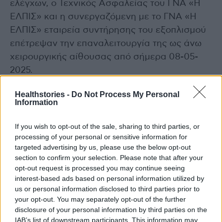
ελέγχων, ο Τεχνικός Ασφαλείας του ΓΝΑ «Η
ΕΛΠΙΣ» και η συνεργαζόμενη με το ΓΝΑ «Η
ΕΛΠΙΣ» εταιρεία συντήρησης του εξοπλισμού
επέτρεψαν την επαναλειτουργία της ως άνω
χειρουργικής αίθουσας από σήμερα 08-05-
2025.
6. Για την διερεύνηση των συνθηκών του
Healthstories -
Do Not Process My Personal
συμβάντος διατάχθηκε Προκαταρκτική
Information
Εξέταση από τη Διοίκηση του ΓΑΟΝΑ «Ο
ΑΓΙΟΣ ΣΑΒΒΑΣ».
If you wish to opt-out of the sale, sharing to third parties, or
processing of your personal or sensitive information for
targeted advertising by us, please use the below opt-out
Photo Shutterstock
section to confirm your selection. Please note that after your
opt-out request is processed you may continue seeing
Διαβάστε επίσης
interest-based ads based on personal information utilized by
us or personal information disclosed to third parties prior to
Τα κατοικίδια είναι πιο ωφέλιμα από όσο
your opt-out. You may separately opt-out of the further
disclosure of your personal information by third parties on the
νομίζουμε – Τι έδειξε νέα μελέτη
IAB’s list of downstream participants. This information may