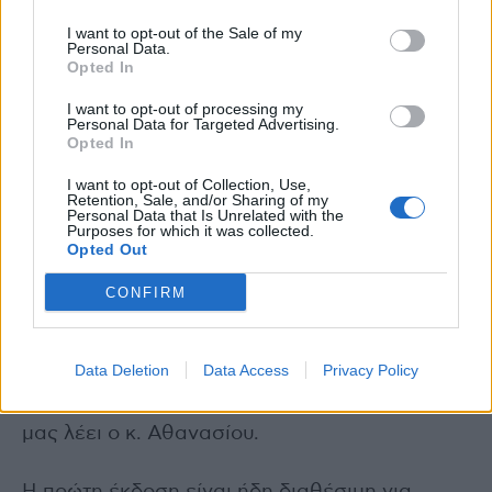
σκοπό: να μη νιώσει ποτέ ξανά κανείς μόνος
I want to opt-out of the Sale of my
Personal Data.
απέναντι στο άγνωστο της ασθένειας»,
Opted In
εξήγησε στο
Healthstories
η συντονίστρια
υπεύθυνη του έργου,
Ελίνα Μιαούλη
,
I want to opt-out of processing my
Personal Data for Targeted Advertising.
υπεύθυνη επικοινωνίας στην Ε.Σ.Α.Ε.
Opted In
I want to opt-out of Collection, Use,
Η Ε.Σ.Α.Ε. καλεί κάθε ασθενή, επαγγελματία
Retention, Sale, and/or Sharing of my
Personal Data that Is Unrelated with the
υγείας και Οργανισμό να δει τον Χάρτη, να
Purposes for which it was collected.
Opted Out
εξερευνήσει τις δυνατότητές του και να
συμβάλει ενεργά στην κοινή προσπάθεια.
CONFIRM
«Κάθε νέα πληροφορία, που προστίθεται,
Data Deletion
Data Access
Privacy Policy
μπορεί να αλλάξει την πορεία ενός ασθενούς
και να προσφέρει αξιόπιστη καθοδήγηση»,
μας λέει ο κ. Αθανασίου.
Η πρώτη έκδοση είναι ήδη διαθέσιμη για