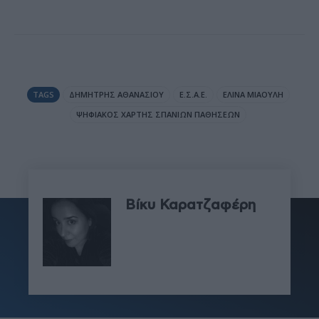
TAGS
ΔΗΜΉΤΡΗΣ ΑΘΑΝΑΣΊΟΥ
Ε.Σ.Α.Ε.
ΕΛΊΝΑ ΜΙΑΟΎΛΗ
ΨΗΦΙΑΚΌΣ ΧΆΡΤΗΣ ΣΠΆΝΙΩΝ ΠΑΘΉΣΕΩΝ
Βίκυ Καρατζαφέρη