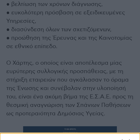
● βελτίωση των χρόνων διάγνωσης,
● ευκολότερη πρόσβαση σε εξειδικευμένες
Υπηρεσίες,
● διασύνδεση όλων των σχετιζόμενων,
● προώθηση της Έρευνας και της Καινοτομίας
σε εθνικό επίπεδο.
Ο Χάρτης, ο οποίος είναι αποτέλεσμα μίας
ευρύτερης συλλογικής προσπάθειας, με τη
στήριξη εταιρειών που αγκάλιασαν το όραμα
της Ένωσης και συνέβαλαν στην υλοποίησή
του, είναι ένα ακόμη βήμα της Ε.Σ.Α.Ε. προς τη
θεσμική αναγνώριση των Σπάνιων Παθήσεων
ως προτεραιότητα Δημόσιας Υγείας.