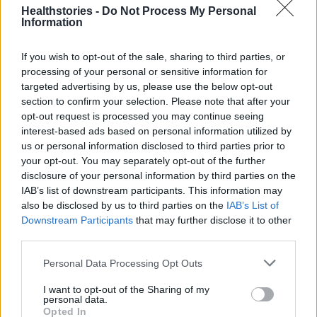
Healthstories -
Do Not Process My Personal
Information
If you wish to opt-out of the sale, sharing to third parties, or
processing of your personal or sensitive information for
targeted advertising by us, please use the below opt-out
Την ίδια στιγμή είναι ένα ισχυρό παράδειγμα
section to confirm your selection. Please note that after your
opt-out request is processed you may continue seeing
του πώς το όραμα, η σκληρή δουλειά και η
interest-based ads based on personal information utilized by
τεχνολογία μπορούν να υπηρετήσουν τον
us or personal information disclosed to third parties prior to
άνθρωπο, όταν αξιοποιούνται με
your opt-out. You may separately opt-out of the further
disclosure of your personal information by third parties on the
ανθρωποκεντρικό τρόπο.
IAB’s list of downstream participants. This information may
also be disclosed by us to third parties on the
IAB’s List of
«Όταν η πληροφορία είναι διάσπαρτη, η ζωή
Downstream Participants
that may further disclose it to other
γίνεται ένας λαβύρινθος. Ο Ψηφιακός Χάρτης
third parties.
Σπάνιων Παθήσεων βάζει τάξη στο χάος,
Personal Data Processing Opt Outs
κατευθύνει, καθοδηγεί και, το κυριότερο,
I want to opt-out of the Sharing of my
ενώνει. Ενώνει επιστήμονες, δομές,
personal data.
οικογένειες και ασθενείς σε έναν κοινό
Opted In