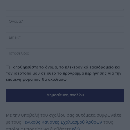
Σχόλιο:
Όν
Ema
Ισ
αποθηκεύστε το όνομα, το ηλεκτρονικό ταχυδρομείο και
τον ιστότοπό μου σε αυτό το πρόγραμμα περιήγησης για την
επόμενη φορά που θα σχολιάσω.
Με την υποβολή του σχολίου σας αυτόματα συμφωνείτε
με τους
Γενικούς Κανόνες Σχολιασμού Άρθρων
τους
οποίους μπορείτε να διαβάσετε
εδώ
.