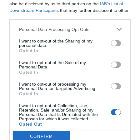
also be disclosed by us to third parties on the
IAB’s List of
1. Bray et al. CA Cancer J Clin 2024
Downstream Participants
that may further disclose it to other
2. European Commission. ECIS – European
third parties.
Cancer Information System. 2023 [2023-10-10].
Personal Data Processing Opt Outs
Available from:
ecis.jrc.ec.europa.eu/
.
3. Bencina et al. Adv Ther. 2023
I want to opt-out of the Sharing of my
personal data.
4. Brandtmüller et al. J Cancer Policy. 2024
Opted In
I want to opt-out of the Sale of my
Personal Data.
Opted In
photo Shutterstock
I want to opt-out of processing my
Personal Data for Targeted Advertising.
Opted In
Διαβάστε επίσης
I want to opt-out of Collection, Use,
Retention, Sale, and/or Sharing of my
Αποζημίωση των φαρμακοποιών με 1 εκατ.
Personal Data that Is Unrelated with the
Purposes for which it was collected.
ευρώ για την εγγραφή των πολιτών στον
Opted Out
«Προσωπικό Ιατρό»
CONFIRM