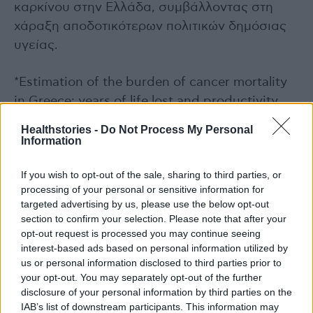
καρκίνου στην Ελλάδα, συμβάλλοντας στη
χάραξη αποδοτικότερων πολιτικών δημόσιας
υγείας.
*Estimation of the burden of cancer mortality
in Greece: years of life lost and productivity
costs
Healthstories -
Do Not Process My Personal
Ilias Gountas1, Anastasios Skroumpelos1,
Information
Agnes Brandtmüller2, Stina Salomonsson3,
If you wish to opt-out of the sale, sharing to third parties, or
Theodoros Tsichritzis1, Antonis Karokis1
processing of your personal or sensitive information for
1 MSD Greece, Athens
targeted advertising by us, please use the below opt-out
2 Outcomes Research, MSD Hungary,
section to confirm your selection. Please note that after your
Budapest.
opt-out request is processed you may continue seeing
interest-based ads based on personal information utilized by
3 Outcomes Research, MSD Sweden,
us or personal information disclosed to third parties prior to
Stockholm.
your opt-out. You may separately opt-out of the further
disclosure of your personal information by third parties on the
IAB’s list of downstream participants. This information may
Βιβλιογραφία