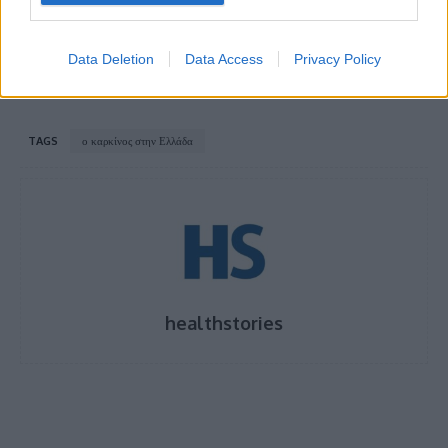
Η πρωτεΐνη, βασικό συστατικό της διατροφής
στην τρίτη ηλικία
Data Deletion
Data Access
Privacy Policy
TAGS
ο καρκίνος στην Ελλάδα
healthstories