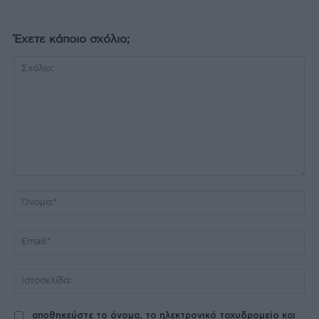
Έχετε κάποιο σχόλιο;
Σχόλιο:
Όν
Ema
Ισ
αποθηκεύστε το όνομα, το ηλεκτρονικό ταχυδρομείο και