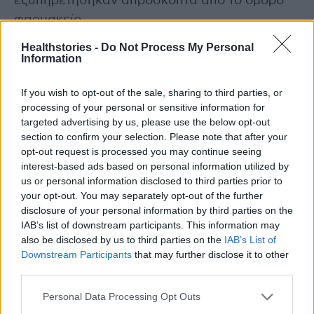
εξυπηρετήθηκαν απρόσκοπτα από το όμορο
φαρμακείο.
Healthstories -
Do Not Process My Personal
Διαβάστε επίσης
Information
ΕΟΦ: Επικίνδυνο για την υγεία σκεύασμα
If you wish to opt-out of the sale, sharing to third parties, or
απώλειας βάρους
processing of your personal or sensitive information for
targeted advertising by us, please use the below opt-out
section to confirm your selection. Please note that after your
Πόσο ”αντέχει” το μαγειρεμένο φαγητό στο
opt-out request is processed you may continue seeing
ψυγείο;
interest-based ads based on personal information utilized by
us or personal information disclosed to third parties prior to
your opt-out. You may separately opt-out of the further
disclosure of your personal information by third parties on the
IAB’s list of downstream participants. This information may
TAGS
Άδωνις Γεωργιάδης
φάρμακα υψηλού κόστους
also be disclosed by us to third parties on the
IAB’s List of
φαρμακείο ΕΟΠΥΥ
Downstream Participants
that may further disclose it to other
third parties.
Personal Data Processing Opt Outs