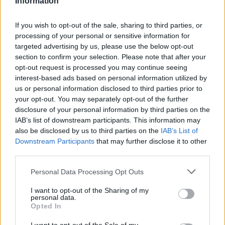
Information
If you wish to opt-out of the sale, sharing to third parties, or
processing of your personal or sensitive information for
targeted advertising by us, please use the below opt-out
section to confirm your selection. Please note that after your
opt-out request is processed you may continue seeing
interest-based ads based on personal information utilized by
us or personal information disclosed to third parties prior to
Δείτε Ακόμη
your opt-out. You may separately opt-out of the further
disclosure of your personal information by third parties on the
Γεωργιάδης: Πολλαπλά οφέλη από τη
IAB’s list of downstream participants. This information may
συνεργασία δημοσίου και ιδιωτικού
also be disclosed by us to third parties on the
IAB’s List of
τομέα
Downstream Participants
that may further disclose it to other
27 Φεβρουαρίου 2026
third parties.
Παράρτημα του Παίδων “Αγία Σοφία”
Personal Data Processing Opt Outs
στο Ίλιον – Τι ανακοινώθηκε από...
27 Φεβρουαρίου 2026
I want to opt-out of the Sharing of my
personal data.
Opted In
Δύο χρόνια λειτουργίας της Κλινικής