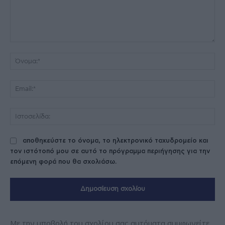
Σχόλιο:
Όν
Ema
Ισ
αποθηκεύστε το όνομα, το ηλεκτρονικό ταχυδρομείο και
τον ιστότοπό μου σε αυτό το πρόγραμμα περιήγησης για την
επόμενη φορά που θα σχολιάσω.
Με την υποβολή του σχολίου σας αυτόματα συμφωνείτε