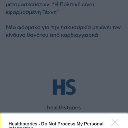
μεταμοσχεύσεων: “Η Πολιτική είναι
εφαρμοσμένη Τέχνη”
Νέο φάρμακο για την παχυσαρκία μειώνει τον
κίνδυνο θανάτου από καρδιαγγειακά
healthstories
Healthstories -
Do Not Process My Personal