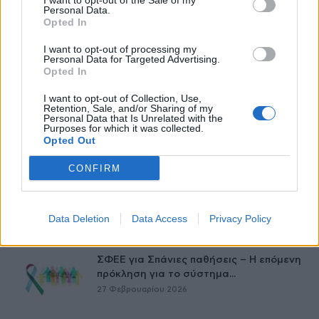
I want to opt-out of the Sale of my
Μεταμόσχευσης Ήπατος στο «Λαϊκό»
Personal Data.
27 Φεβρουαρίου 2026
Opted In
I want to opt-out of processing my
ΕΟΦ: Ανάκληση παρτίδων
Personal Data for Targeted Advertising.
αντιλιπιδαιμικού φαρμάκου
Opted In
27 Φεβρουαρίου 2026
I want to opt-out of Collection, Use,
Retention, Sale, and/or Sharing of my
Personal Data that Is Unrelated with the
Έρπης Ζωστήρας: 1 στους 3 ενήλικες θα
Purposes for which it was collected.
νοσήσει
Opted Out
27 Φεβρουαρίου 2026
CONFIRM
Νοσ. Παπαγεωργίου – Νέο σύστημα
ηλεκτροχειρουργικής διαθερμίας
Data Deletion
Data Access
Privacy Policy
27 Φεβρουαρίου 2026
ΣΦΕΕ για Σπάνιες παθήσεις – Η επόμενη
πρόκληση για το σύστημα...
27 Φεβρουαρίου 2026