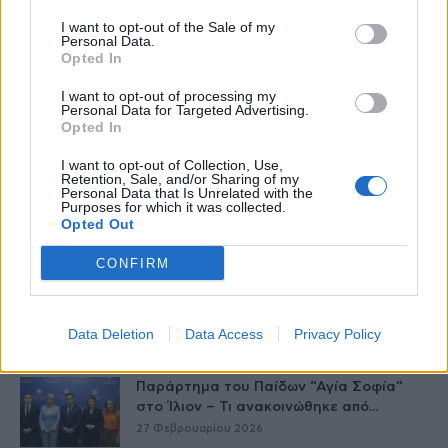
I want to opt-out of the Sale of my
Personal Data.
Opted In
I want to opt-out of processing my
Personal Data for Targeted Advertising.
Opted In
I want to opt-out of Collection, Use,
Retention, Sale, and/or Sharing of my
Personal Data that Is Unrelated with the
Purposes for which it was collected.
Opted Out
Δείτε Ακόμη
CONFIRM
Γεωργιάδης: Πολλαπλά οφέλη από τη
συνεργασία δημοσίου και ιδιωτικού
τομέα
Data Deletion
Data Access
Privacy Policy
27 Φεβρουαρίου 2026
Παράρτημα του Παίδων “Αγία Σοφία”
στο Ίλιον – Τι ανακοινώθηκε από...
27 Φεβρουαρίου 2026