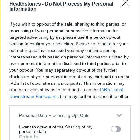
Διαβάστε επίσης
Healthstories -
Do Not Process My Personal
Information
Τα τυριά που ανεβάζουν αλλά και ρίχνουν τη
χοληστερόλη
If you wish to opt-out of the sale, sharing to third parties, or
processing of your personal or sensitive information for
targeted advertising by us, please use the below opt-out
Ο φόβος κρατά τους Έλληνες μακριά από τις
section to confirm your selection. Please note that after your
προληπτικές εξετάσεις
opt-out request is processed you may continue seeing
interest-based ads based on personal information utilized by
us or personal information disclosed to third parties prior to
your opt-out. You may separately opt-out of the further
disclosure of your personal information by third parties on the
TAGS
καρδιολογικός έλεγχος
ΦΕΚ
IAB’s list of downstream participants. This information may
also be disclosed by us to third parties on the
IAB’s List of
Downstream Participants
that may further disclose it to other
third parties.
Personal Data Processing Opt Outs
I want to opt-out of the Sharing of my
personal data.
healthstories
Opted In