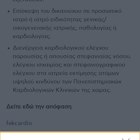
Επίσκεψη του δικαιούχου σε προσωπικό
ιατρό ή ιατρό ειδικότητας γενικής/
οικογενειακής ιατρικής, παθολογίας ή
καρδιολογίας.
Διενέργεια καρδιολογικού ελέγχου
παρουσίας ή απουσίας στεφανιαίας νόσου,
ελέγχου ισχαιμίας και στεφανιογραφικού
ελέγχου στα ιατρεία εκτίμησης ατόμων
υψηλού κινδύνου των Πανεπιστημιακών
Καρδιολογικών Κλινικών της χώρας.
Δείτε εδώ την απόφαση
fekcardio