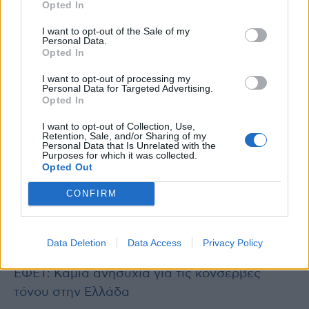
Opted In
Η… ύλη των webinars για τις
7 ΥΠΕ
έχει
I want to opt-out of the Sale of my
καταρτιστεί από τον ΕΟΔΥ, την Εθνική
Personal Data.
Opted In
Επιτροπή Εμβολιασμών και τον διακεκριμένο
ομότιμο καθηγητή Χρήστο Λιονή, που
I want to opt-out of processing my
Personal Data for Targeted Advertising.
θεωρείται ο «πατέρας» της Γενικής Ιατρικής
Opted In
και της Πρωτοβάθμιας Φροντίδας Υγείας στην
I want to opt-out of Collection, Use,
Ελλάδα.
Retention, Sale, and/or Sharing of my
Personal Data that Is Unrelated with the
Purposes for which it was collected.
Opted Out
Διαβάστε επίσης
CONFIRM
Πανελλήνιο Καρδιολογικό Συνέδριο: Η
σύγχρονη γνώση για την καρδιαγγειακή
ιατρική
Data Deletion
Data Access
Privacy Policy
ΕΦΕΤ: Καμία ανησυχία για τις κονσέρβες
τόνου στην Ελλάδα