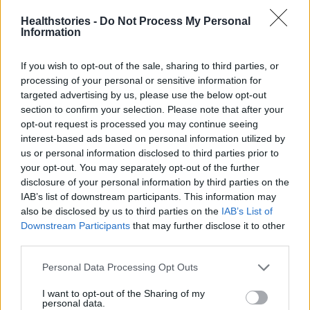
χαρακτηριστικά, δεδομένου ότι οι πολίτες τους
Healthstories -
Do Not Process My Personal
εμπιστεύονται.
Information
If you wish to opt-out of the sale, sharing to third parties, or
Η ενημέρωση θα γίνει διαδικτυακά και θα
processing of your personal or sensitive information for
αφορά στον εμβολιασμό για την COVID-19 για
targeted advertising by us, please use the below opt-out
τους ενήλικες και σε όλα ανεξαιρέτως τα
section to confirm your selection. Please note that after your
opt-out request is processed you may continue seeing
εμβόλια για τα παιδιά.
interest-based ads based on personal information utilized by
us or personal information disclosed to third parties prior to
Η καινοτομία έγκειται στο ότι η εκπαίδευση θα
your opt-out. You may separately opt-out of the further
γίνει με βάση συγκεκριμένα case studies. Για
disclosure of your personal information by third parties on the
IAB’s list of downstream participants. This information may
παράδειγμα, πώς πρέπει ο γιατρός να
also be disclosed by us to third parties on the
IAB’s List of
αντιμετωπίσει έναν γονέα, που διστάζει ή
Downstream Participants
that may further disclose it to other
αρνείται να εμβολιάσει το παιδί του. Τι μπορεί
third parties.
να του εξηγήσει με απλά λόγια και
Personal Data Processing Opt Outs
παραδείγματα, ώστε να τον βοηθήσει να
αντιληφθεί πόσο βοηθούν τα εμβόλια.
I want to opt-out of the Sharing of my
personal data.