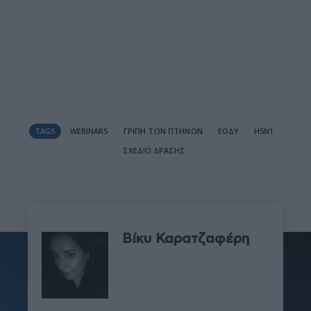
TAGS
WEBINARS
ΓΡΊΠΗ ΤΩΝ ΠΤΗΝΏΝ
ΕΟΔΥ
Η5Ν1
ΣΧΈΔΙΟ ΔΡΆΣΗΣ
Βίκυ Καρατζαφέρη