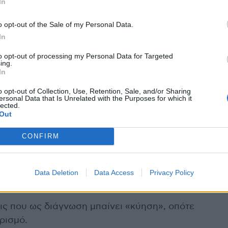
In
Οξέος, Γλυκοζυλιωμένη αιμοσφαιρίνη
o opt-out of the Sale of my Personal Data.
In
βήτης Τύπου Ι και ο Διαβήτης Κύησης.
to opt-out of processing my Personal Data for Targeted
ing.
In
o opt-out of Collection, Use, Retention, Sale, and/or Sharing
D, Ομοκυστεϊνη
ersonal Data that Is Unrelated with the Purposes for which it
lected.
Out
CONFIRM
 ενώ ανά 6μηνο μόνο για τη διάγνωση της
τα του θυρεοειδή αδένα) καθώς και για
Data Deletion
Data Access
Privacy Policy
άγοντες,
εις που ως διάγνωση μπαίνει «κύηση», οπότε
ρισμό.