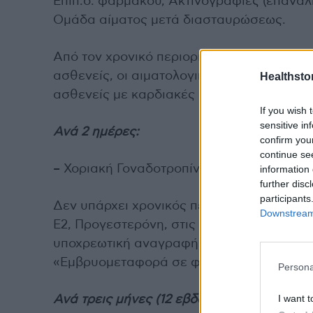
Επίπ.δ. φαρμάκου, Ακτινογραφίες (επανάλ
Ομάδα αίματος μετά διασταυρώσεως.
Από τον χρονικό περιορισμό των τεσσάρων
ασθενείς, οι αιματολογικοί ασθενείς, οι α
Healthstor
ασθενείς με καρδιακές αρρυθμίες και οι έ
If you wish 
sensitive in
Ανά 2 ημέρες:
confirm you
continue se
– Χοριακή Γοναδοτροπίνη
information 
further disc
participants
Δεν υπάρχει χρονικός περιορισμός για β- 
Downstream 
Ε2, Προγεστερόνη, στις γυναίκες που υπο
υποχρεωτική αναγραφή στο σχόλιο: «Διέγ
«Εμβρυομεταφορά σε φυσικό κύκλο»).
Persona
I want t
Ανά τρεις μήνες (12 εβδομάδες):