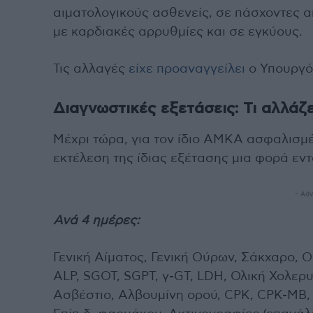
αιματολογικούς ασθενείς, σε πάσχοντες α
με καρδιακές αρρυθμίες και σε εγκύους.
Τις αλλαγές
είχε προαναγγείλει
ο Υπουργό
Διαγνωστικές εξετάσεις: Τι αλλάζε
Μέχρι τώρα, για τον ίδιο ΑΜΚΑ ασφαλισμ
εκτέλεση της ίδιας εξέτασης μια φορά εντ
- Adv
Ανά 4 ημέρες:
Γενική Αίματος, Γενική Ούρων, Σάκχαρο, 
ΑLP, SGOT, SGPT, γ-GT, LDH, Ολική Χολερυ
Ασβέστιο, Αλβουμίνη ορού, CPK, CPK-MB, 