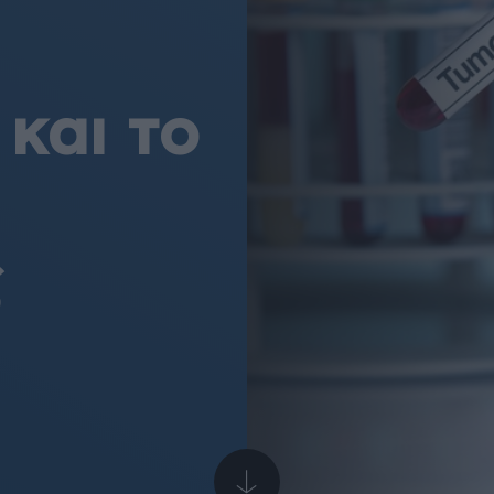
και το
ς