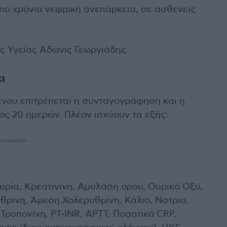
πό χρόνια νεφρική ανεπάρκεια, σε ασθενείς
ς Υγείας Άδωνις Γεωργιάδης.
ι
ένου επιτρέπεται η συνταγογράφηση και η
ός 20 ημερών. Πλέον ισχύουν τα εξής:
ertisement -
Ουρία, Κρεατινίνη, Αμυλάση ορού, Ουρικό Οξύ,
θρίνη, Άμεση Χολερυθρίνη, Κάλιο, Νάτριο,
Τροπονίνη, PT-INR, APTT, Ποσοτικό CRP,