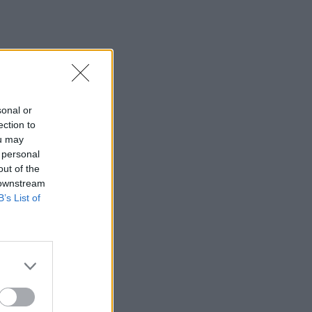
sonal or
ection to
ou may
 personal
out of the
 downstream
B’s List of