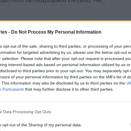
ηψη ίδιου ακτινογραφικού ελέγχου), ΗΚΓ,
 ημερών εξαιρούνται οι ογκολογικοί
σθενείς με χρόνια νεφρική ανεπάρκεια, οι
ies -
Do Not Process My Personal Information
γκυοι.
to opt-out of the sale, sharing to third parties, or processing of your per
formation for targeted advertising by us, please use the below opt-out s
r selection. Please note that after your opt-out request is processed y
eing interest-based ads based on personal information utilized by us or
disclosed to third parties prior to your opt-out. You may separately opt-
losure of your personal information by third parties on the IAB’s list of
. This information may also be disclosed by us to third parties on the
IA
χοριακή γοναδοτροπίνη και για έλεγχο με LH,
Participants
that may further disclose it to other third parties.
βάλλονται σε εξωσωματική γονιμοποίηση (με
ερση ωοθηκών σε κύκλο IVF» ή
l Data Processing Opt Outs
o opt-out of the Sharing of my personal data.