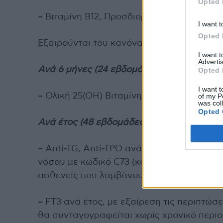
Opted 
– Βιταμίνη Β12, Προσδιορισμός Φυλλικού 
I want t
Opted 
Εξαιρούνται του κανόνα ο Σακχαρώδης Δια
I want 
Advertis
Ανά 6 μήνες (24 εβδομάδες):
Opted 
I want t
– Ολική 25(ΟΗ) Βιταμίνη D- 1, 25 (OH)2vit
of my P
was col
Opted 
Ανά έτος (48 εβδομάδες):
– Anti-TG, Anti-TPO ανά έτος (ως ισχύει),
νόσου με κωδικό C73 (κακοήθη νεοπλάσμα
ασθενείς που λαμβάνουν βιολογικούς παρ
– FT3 ανά έτος, με εξαίρεση τις περιπτώσ
θα συνταγογραφείται χωρίς χρονικό περιο