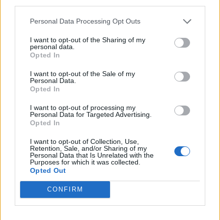
third parties.
ΥΓΕΊΑ ΤΟΥ
ΠΑΙΔΙΟΎ
Personal Data Processing Opt Outs
1
2
3
I want to opt-out of the Sharing of my
personal data.
Opted In
I want to opt-out of the Sale of my
Τελευταία Νέα
Personal Data.
Opted In
9 πράγματα που δεν πρέπει να
λέτε σε έναν επισκέπτη
I want to opt-out of processing my
Personal Data for Targeted Advertising.
27 Φεβρουαρίου 2026
Opted In
I want to opt-out of Collection, Use,
Retention, Sale, and/or Sharing of my
Personal Data that Is Unrelated with the
Πάνω από 100 μωρά έχουν
Purposes for which it was collected.
γεννηθεί μέσω εξωσωματικής, με
Opted Out
την υποστήριξη της Be-Live
27 Φεβρουαρίου 2026
CONFIRM