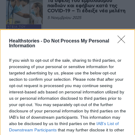
Τα οφέλη του εμβολιασμού
παιδιών και εφήβων κατά της
COVID-19 – Τι έδειξε νέα μελέτη
5 Νοεμβρίου 2025
ΥΓΕΊΑ ΤΟΥ
ΠΑΙΔΙΟΎ
Συγκρούσεις παιδιών και γονέων:
Healthstories -
Do Not Process My Personal
Πολύτιμες συμβουλές στο
Information
σεμινάριο του Ινστιτούτου
Prolepsis
If you wish to opt-out of the sale, sharing to third parties, or
10 Οκτωβρίου 2025
processing of your personal or sensitive information for
ΟΙΚΟΓΈΝΕΙΑ
targeted advertising by us, please use the below opt-out
Το νέο εμβολιαστικό πρόγραμμα
section to confirm your selection. Please note that after your
παιδιών – Πώς θα χορηγούνται τα
εμβόλια γρίπης, κορονοϊού και
opt-out request is processed you may continue seeing
RSV
interest-based ads based on personal information utilized by
9 Οκτωβρίου 2025
us or personal information disclosed to third parties prior to
your opt-out. You may separately opt-out of the further
ΚΟΡΟΝΟΙΌΣ
disclosure of your personal information by third parties on the
Ξεκινά το πρόγραμμα στήριξης
παιδιών με αναπτυξιακές
IAB’s list of downstream participants. This information may
διαταραχές – Πώς θα λάβετε
also be disclosed by us to third parties on the
IAB’s List of
voucher έως 800 ευρώ
Downstream Participants
that may further disclose it to other
9 Οκτωβρίου 2025